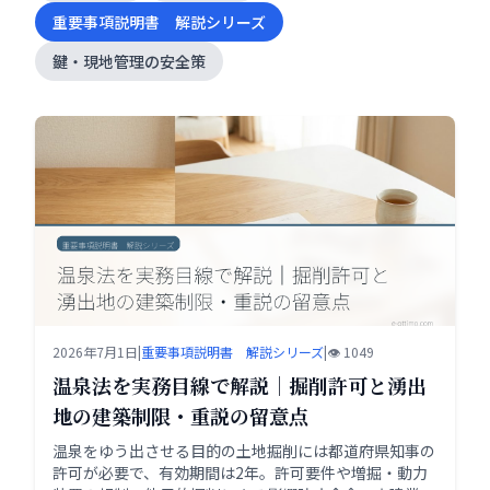
重要事項説明書 解説シリーズ
鍵・現地管理の安全策
2026年7月1日
|
重要事項説明書 解説シリーズ
|
👁️ 1049
温泉法を実務目線で解説｜掘削許可と湧出
地の建築制限・重説の留意点
温泉をゆう出させる目的の土地掘削には都道府県知事の
許可が必要で、有効期間は2年。許可要件や増掘・動力