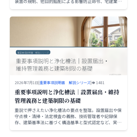
装置の規制、他目的掘削による影響防止命令、宅建業法
上の重要事項説明・告知義務の留意点を一次ソースに基
づき整理します。
2026年7月1日
|
重要事項説明書 解説シリーズ
|
👁️ 1481
重要事項説明と浄化槽法｜設置届出・維持
管理義務と建築制限の基礎
重説で押さえたい浄化槽法の要点を整理。設置届出や保
守点検・清掃・法定検査の義務、技術管理者や記録保
存、建築基準法に基づく構造基準と型式認定など、実務
で確認すべきポイントを解説します。