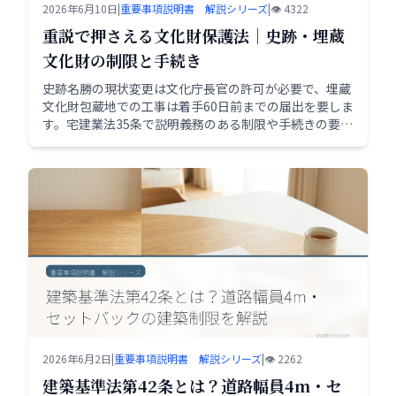
2026年6月10日
|
重要事項説明書 解説シリーズ
|
👁️ 4322
重説で押さえる文化財保護法｜史跡・埋蔵
文化財の制限と手続き
史跡名勝の現状変更は文化庁長官の許可が必要で、埋蔵
文化財包蔵地での工事は着手60日前までの届出を要しま
す。宅建業法35条で説明義務のある制限や手続きの要点
を、実務目線で整理して解説します。
2026年6月2日
|
重要事項説明書 解説シリーズ
|
👁️ 2262
建築基準法第42条とは？道路幅員4m・セ