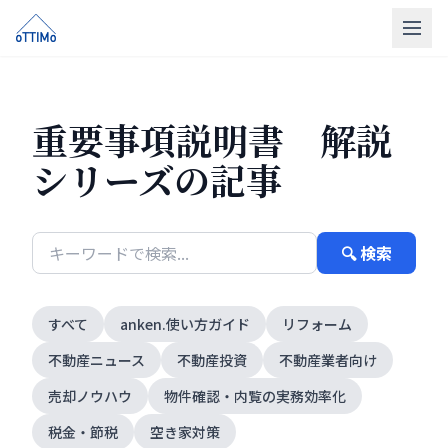
トップ
重要事項説明書 解説
売買仲介
シリーズの記事
販売物件
買取
🔍 検索
リフォーム
会社概要
すべて
anken.使い方ガイド
リフォーム
LINE相談
不動産ニュース
不動産投資
不動産業者向け
無料相談
売却ノウハウ
物件確認・内覧の実務効率化
税金・節税
空き家対策