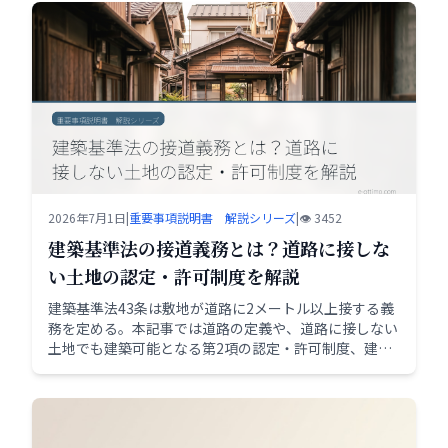
2026年7月1日
|
重要事項説明書 解説シリーズ
|
👁️ 3452
建築基準法の接道義務とは？道路に接しな
い土地の認定・許可制度を解説
建築基準法43条は敷地が道路に2メートル以上接する義
務を定める。本記事では道路の定義や、道路に接しない
土地でも建築可能となる第2項の認定・許可制度、建築
審査会の同意、条例による制限付加までを実務目線で整
理する。