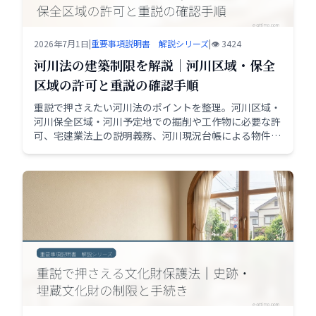
2026年7月1日
|
重要事項説明書 解説シリーズ
|
👁️ 3424
河川法の建築制限を解説｜河川区域・保全
区域の許可と重説の確認手順
重説で押さえたい河川法のポイントを整理。河川区域・
河川保全区域・河川予定地での掘削や工作物に必要な許
可、宅建業法上の説明義務、河川現況台帳による物件確
認の方法を実務目線で解説します。