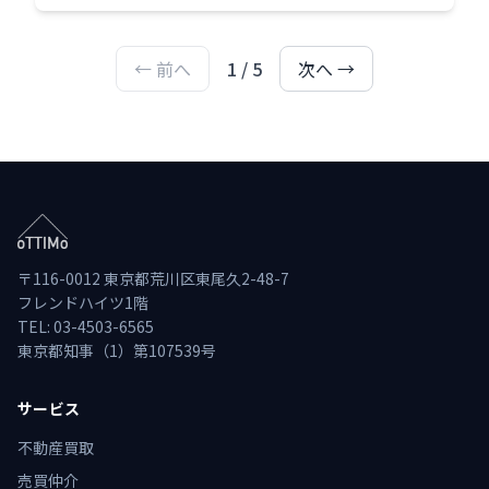
くべき重要ポイントを分かりやすく説明します。
← 前へ
1 / 5
次へ →
〒116-0012 東京都荒川区東尾久2-48-7
フレンドハイツ1階
TEL: 03-4503-6565
東京都知事（1）第107539号
サービス
不動産買取
売買仲介