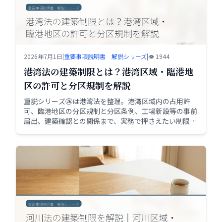
2026年7月1日
|
重要事項説明書 解説シリーズ
|
👁️ 1944
港湾法の建築制限とは？港湾区域・臨港地
区の許可と分区規制を解説
重説シリーズ㉖は港湾法を整理。港湾区域内の占用許
可、臨港地区の分区規制と分区条例、工場新設等の事前
届出、建築確認との関係まで、実務で押さえたい制限と
手続きの要点を解説します。