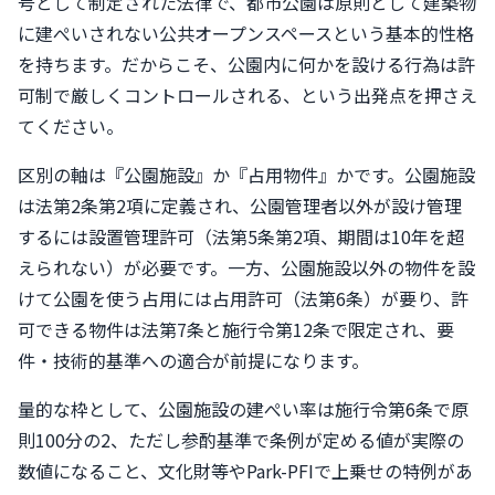
号として制定された法律で、都市公園は原則として建築物
に建ぺいされない公共オープンスペースという基本的性格
を持ちます。だからこそ、公園内に何かを設ける行為は許
可制で厳しくコントロールされる、という出発点を押さえ
てください。
区別の軸は『公園施設』か『占用物件』かです。公園施設
は法第2条第2項に定義され、公園管理者以外が設け管理
するには設置管理許可（法第5条第2項、期間は10年を超
えられない）が必要です。一方、公園施設以外の物件を設
けて公園を使う占用には占用許可（法第6条）が要り、許
可できる物件は法第7条と施行令第12条で限定され、要
件・技術的基準への適合が前提になります。
量的な枠として、公園施設の建ぺい率は施行令第6条で原
則100分の2、ただし参酌基準で条例が定める値が実際の
数値になること、文化財等やPark-PFIで上乗せの特例があ