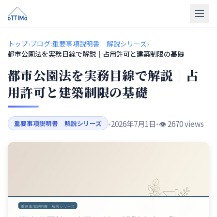
トップ
トップ
›
ブログ
›
重要事項説明書 解説シリーズ
›
都市公園法を実務目線で解説｜占用許可と建築制限の基礎
売買仲介
都市公園法を実務目線で解説｜占
販売物件
用許可と建築制限の基礎
買取
•
2026年7月1日
•
👁️ 2670 views
重要事項説明書 解説シリーズ
リフォーム
会社概要
LINE相談
無料相談