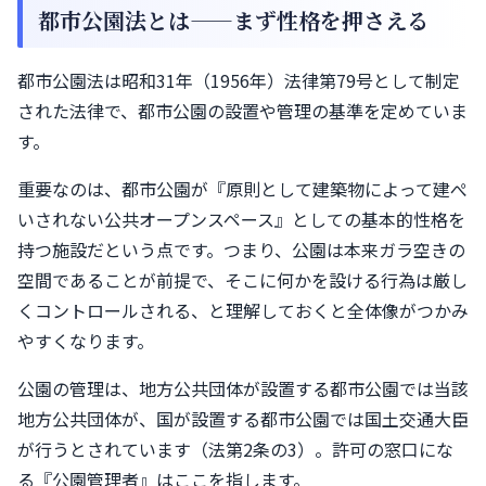
都市公園法とは——まず性格を押さえる
都市公園法は昭和31年（1956年）法律第79号として制定
された法律で、都市公園の設置や管理の基準を定めていま
す。
重要なのは、都市公園が『原則として建築物によって建ぺ
いされない公共オープンスペース』としての基本的性格を
持つ施設だという点です。つまり、公園は本来ガラ空きの
空間であることが前提で、そこに何かを設ける行為は厳し
くコントロールされる、と理解しておくと全体像がつかみ
やすくなります。
公園の管理は、地方公共団体が設置する都市公園では当該
地方公共団体が、国が設置する都市公園では国土交通大臣
が行うとされています（法第2条の3）。許可の窓口にな
る『公園管理者』はここを指します。