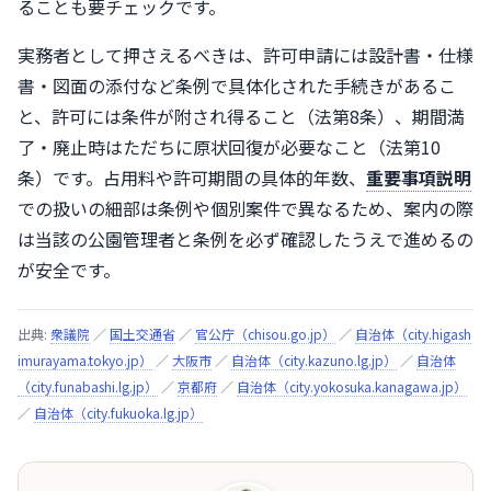
ることも要チェックです。
実務者として押さえるべきは、許可申請には設計書・仕様
書・図面の添付など条例で具体化された手続きがあるこ
と、許可には条件が附され得ること（法第8条）、期間満
了・廃止時はただちに原状回復が必要なこと（法第10
条）です。占用料や許可期間の具体的年数、
重要事項説明
での扱いの細部は条例や個別案件で異なるため、案内の際
は当該の公園管理者と条例を必ず確認したうえで進めるの
が安全です。
出典:
衆議院
／
国土交通省
／
官公庁（chisou.go.jp）
／
自治体（city.higash
imurayama.tokyo.jp）
／
大阪市
／
自治体（city.kazuno.lg.jp）
／
自治体
（city.funabashi.lg.jp）
／
京都府
／
自治体（city.yokosuka.kanagawa.jp）
／
自治体（city.fukuoka.lg.jp）