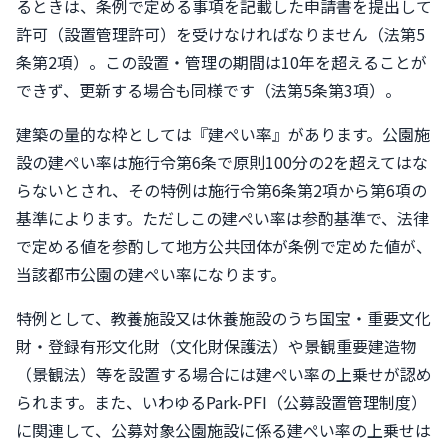
るときは、条例で定める事項を記載した申請書を提出して
許可（設置管理許可）を受けなければなりません（法第5
条第2項）。この設置・管理の期間は10年を超えることが
できず、更新する場合も同様です（法第5条第3項）。
建築の量的な枠としては『建ぺい率』があります。公園施
設の建ぺい率は施行令第6条で原則100分の2を超えてはな
らないとされ、その特例は施行令第6条第2項から第6項の
基準によります。ただしこの建ぺい率は参酌基準で、法律
で定める値を参酌して地方公共団体が条例で定めた値が、
当該都市公園の建ぺい率になります。
特例として、教養施設又は休養施設のうち国宝・重要文化
財・登録有形文化財（文化財保護法）や景観重要建造物
（景観法）等を設置する場合には建ぺい率の上乗せが認め
られます。また、いわゆるPark-PFI（公募設置管理制度）
に関連して、公募対象公園施設に係る建ぺい率の上乗せは