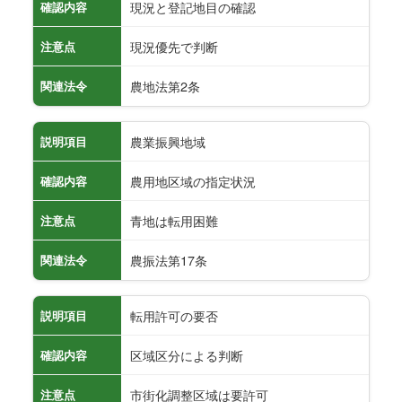
現況と登記地目の確認
確認内容
現況優先で判断
注意点
農地法第2条
関連法令
農業振興地域
説明項目
農用地区域の指定状況
確認内容
青地は転用困難
注意点
農振法第17条
関連法令
転用許可の要否
説明項目
区域区分による判断
確認内容
市街化調整区域は要許可
注意点