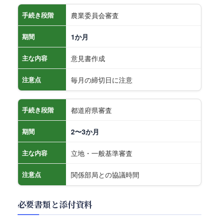
農業委員会審査
手続き段階
期間
1か月
意見書作成
主な内容
毎月の締切日に注意
注意点
都道府県審査
手続き段階
期間
2〜3か月
立地・一般基準審査
主な内容
関係部局との協議時間
注意点
必要書類と添付資料