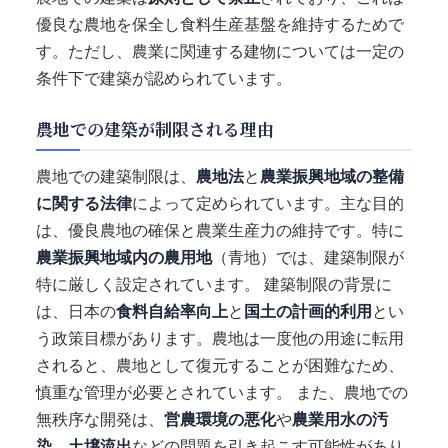
優良な農地を保全し食料生産基盤を維持するためで
す。ただし、農業に関連する建物については一定の
条件下で建築が認められています。
農地での建築が制限される理由
農地での建築制限は、
農地法
と
農業振興地域の整備
に関する法律
によって定められています。主な目的
は、優良農地の確保と農業生産力の維持です。特に
農業振興地域内の農用地
（青地）では、建築制限が
特に厳しく設定されています。 建築制限の背景に
は、日本の
食料自給率向上
と
国土の計画的利用
とい
う政策目標があります。農地は一度他の用途に転用
されると、農地として復元することが困難なため、
慎重な管理が必要とされています。 また、農地での
無秩序な開発は、
営農環境の悪化
や
農業用水の汚
染
、
土壌流出
などの問題を引き起こす可能性があり