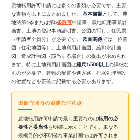
農地転用許可申請には多くの書類が必要です。主要
な書類を以下にまとめました。
基本書類
として、農
地法第4条または第5
条許可
申請書、農地転用事業計
画書、土地の登記事項証明書、公図の写し、住民票
（申請者全員分）が必要です。
図面関係
では、位置
図（住宅地図等）、土地利用計画図、給排水計画
図、造成計画図（該当する場合）の提出が求められ
ます。特に土地利用計画図は
縮尺1/500以上
の詳細な
ものが必要で、建物の配置や進入路、排水処理施設
の位置などを正確に記載する必要があります。
書類作成時の重要な注意点
農地転用許可申請で最も重要なのは
転用の必
要性と妥当性
を明確に示すことです。単なる
投機目的や不明確な事業計画では許可されま