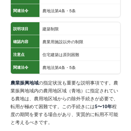
農地法第4条・5条
関連法令
建築制限
説明項目
農業用施設以外の制限
確認内容
住宅建築は原則困難
注意点
農地法第4条・5条
関連法令
農業振興地域
の指定状況も重要な説明事項です。農
業振興地域内の農用地区域（青地）に指定されてい
る農地は、農用地区域からの除外手続きが必要で、
転用が極めて困難です。この手続きには
5〜10年
程
度の期間を要する場合があり、実質的に転用不可能
と考えるべきです。