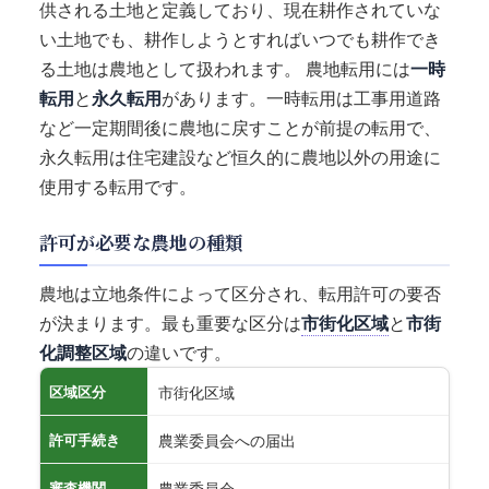
供される土地と定義しており、現在耕作されていな
い土地でも、耕作しようとすればいつでも耕作でき
る土地は農地として扱われます。 農地転用には
一時
転用
と
永久転用
があります。一時転用は工事用道路
など一定期間後に農地に戻すことが前提の転用で、
永久転用は住宅建設など恒久的に農地以外の用途に
使用する転用です。
許可が必要な農地の種類
農地は立地条件によって区分され、転用許可の要否
が決まります。最も重要な区分は
市街化区域
と
市街
化調整区域
の違いです。
市街化区域
区域区分
農業委員会への届出
許可手続き
農業委員会
審査機関