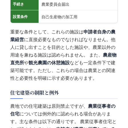
農業委員会届出
手続き
自己生産物の加工用
設置条件
重要な条件として、これらの施設は
申請者自身の農
業経営
に直接必要なものでなければなりません。他
人に貸し出すことを目的とした施設や、農業以外の
用途を兼ねる施設は認められません。 また、
農産物
直売所
や
観光農園の休憩施設
なども一定条件下で建
築可能です。ただし、これらの場合は農業との関連
性と必要性を明確に示す必要があります。
住宅建築の制限と例外
農地での住宅建築は原則禁止ですが、
農業従事者の
住宅
については例外的に認められる場合がありま
す。主な条件は以下の通りです。 農業従事者住宅と