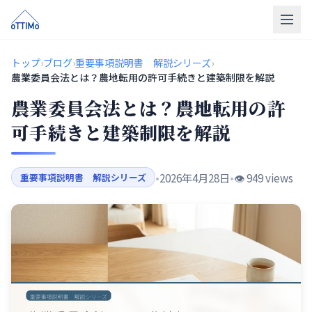
トップ
トップ
›
ブログ
›
重要事項説明書 解説シリーズ
›
農業委員会法とは？農地転用の許可手続きと建築制限を解説
売買仲介
農業委員会法とは？農地転用の許
販売物件
可手続きと建築制限を解説
買取
•
2026年4月28日
•
👁️ 949 views
重要事項説明書 解説シリーズ
リフォーム
会社概要
LINE相談
無料相談