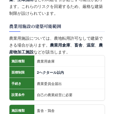
ます。これらのリスクを回避するため、厳格な建築
制限が設けられています。
農業用施設の建築可能範囲
農業用施設については、農地転用許可なしで建築で
きる場合があります。
農業用倉庫
、
畜舎
、
温室
、
農
産物加工施設
などが該当します。
農業用倉庫
施設種類
面積制限
2ヘクタール以内
農業委員会届出
手続き
自己の農業経営に必要
設置条件
畜舎・鶏舎
施設種類