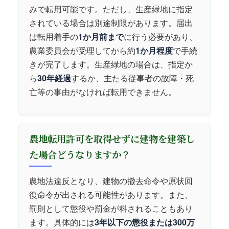
みで転用可能です。ただし、生産緑地に指定
されている場合は別途制限があります。届出
は転用着手の
1か月前まで
に行う必要があり、
農業委員会が受理してから約
1か月程度
で手続
きが完了します。生産緑地の場合は、指定か
ら
30年経過
するか、主たる従事者の故障・死
亡等の事由がなければ転用できません。
農地転用許可を取得せずに建物を建築し
た場合どうなりますか？
農地法違反となり、建物の撤去命令や原状回
復命令が出される可能性があります。また、
罰則として懲役や罰金が科されることもあり
ます。具体的には
3年以下の懲役または300万