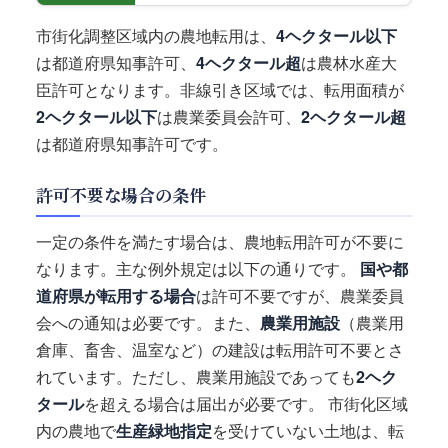
市街化調整区域内の農地転用は、
4ヘクタール以下
は都道府県知事許可、
4ヘクタール超
は農林水産大
臣許可となります。非線引き区域では、転用面積が
2ヘクタール以下
は農業委員会許可、
2ヘクタール超
は都道府県知事許可です。
許可不要な場合の条件
一定の条件を満たす場合は、農地転用許可が不要に
なります。主な例外規定は以下の通りです。
国や都
道府県が転用する場合
は許可不要ですが、農業委員
会への通知は必要です。また、
農業用施設
（農業用
倉庫、畜舎、温室など）の建設は転用許可不要とさ
れています。ただし、農業用施設であっても
2ヘク
タール
を超える場合は届出が必要です。 市街化区域
内の農地で
生産緑地指定
を受けていない土地は、転