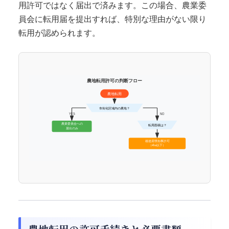
用許可ではなく届出で済みます。この場合、農業委
員会に転用届を提出すれば、特別な理由がない限り
転用が認められます。
農地転用許可の判断フロー
農地転用
市街化区域内の農地？
YES
NO
農業委員会への
転用面積は？
届出のみ
都道府県知事許可
（4ha以下）