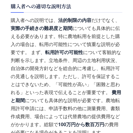
購入者への適切な説明方法
購入者への説明では、
法的制限の内容
だけでなく、
実際の手続きの難易度と期間
についても具体的に伝
える必要があります。特に農地転用を前提とした購
入の場合は、転用の可能性について慎重な説明が必
要です。 まず、
転用許可の可能性
について客観的な
判断を示します。立地条件、周辺の土地利用状況、
自治体の開発方針などを総合的に考慮し、転用許可
の見通しを説明します。ただし、許可を保証するこ
とはできないため、「可能性が高い」「困難と思わ
れる」といった表現で伝えることが重要です。
費用
と期間
についても具体的な説明が必要です。農地転
用許可申請には、申請手数料の他に測量費用、書類
作成費用、場合によっては代替農地の提供費用など
がかかります。総額で
100万円から数百万円
の費用
が必要になる場合があることを説明します。