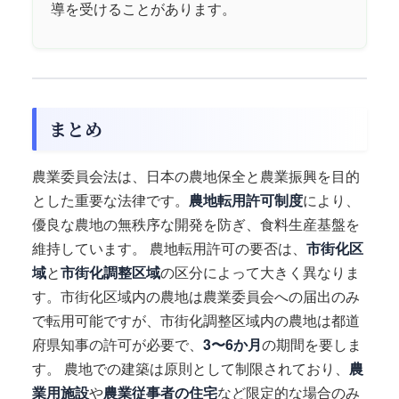
導を受けることがあります。
まとめ
農業委員会法は、日本の農地保全と農業振興を目的
とした重要な法律です。
農地転用許可制度
により、
優良な農地の無秩序な開発を防ぎ、食料生産基盤を
維持しています。 農地転用許可の要否は、
市街化区
域
と
市街化調整区域
の区分によって大きく異なりま
す。市街化区域内の農地は農業委員会への届出のみ
で転用可能ですが、市街化調整区域内の農地は都道
府県知事の許可が必要で、
3〜6か月
の期間を要しま
す。 農地での建築は原則として制限されており、
農
業用施設
や
農業従事者の住宅
など限定的な場合のみ