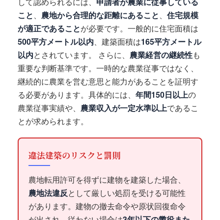
して認められるには、
申請者が農業に従事している
こと
、
農地から合理的な距離にあること
、
住宅規模
が適正であること
が必要です。一般的に住宅面積は
500平方メートル以内
、建築面積は
165平方メートル
以内
とされています。 さらに、
農業経営の継続性
も
重要な判断基準です。一時的な農業従事ではなく、
継続的に農業を営む意思と能力があることを証明す
る必要があります。具体的には、
年間150日以上
の
農業従事実績や、
農業収入が一定水準以上
であるこ
とが求められます。
違法建築のリスクと罰則
農地転用許可を得ずに建物を建築した場合、
農地法違反
として厳しい処罰を受ける可能性
があります。建物の撤去命令や原状回復命令
が出され、従わない場合は
3年以下の懲役また