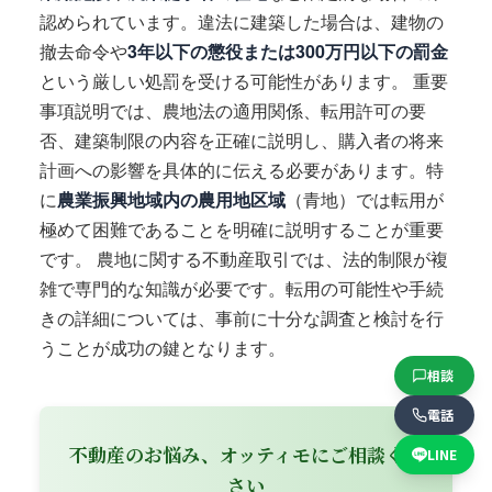
認められています。違法に建築した場合は、建物の
撤去命令や
3年以下の懲役または300万円以下の罰金
という厳しい処罰を受ける可能性があります。 重要
事項説明では、農地法の適用関係、転用許可の要
否、建築制限の内容を正確に説明し、購入者の将来
計画への影響を具体的に伝える必要があります。特
に
農業振興地域内の農用地区域
（青地）では転用が
極めて困難であることを明確に説明することが重要
です。 農地に関する不動産取引では、法的制限が複
雑で専門的な知識が必要です。転用の可能性や手続
きの詳細については、事前に十分な調査と検討を行
うことが成功の鍵となります。
相談
電話
不動産のお悩み、オッティモにご相談くだ
LINE
さい