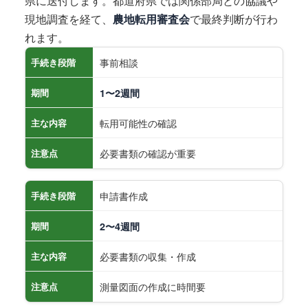
県に送付します。都道府県では関係部局との協議や
現地調査を経て、
農地転用審査会
で最終判断が行わ
れます。
事前相談
手続き段階
期間
1〜2週間
転用可能性の確認
主な内容
必要書類の確認が重要
注意点
申請書作成
手続き段階
期間
2〜4週間
必要書類の収集・作成
主な内容
測量図面の作成に時間要
注意点