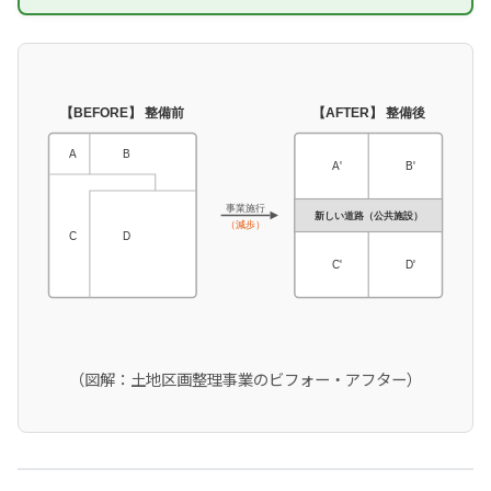
【BEFORE】 整備前
【AFTER】 整備後
A
B
A'
B'
事業施行
新しい道路（公共施設）
（減歩）
C
D
C'
D'
（図解：土地区画整理事業のビフォー・アフター）