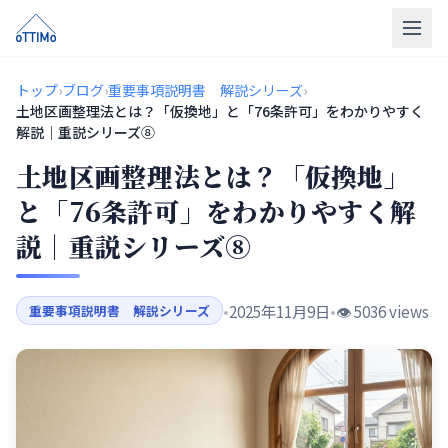
トップ
トップ
›
ブログ
›
重要事項説明書 解説シリーズ
›
土地区画整理法とは？「仮換地」と「76条許可」をわかりやすく
売買仲介
解説｜重説シリーズ⑧
土地区画整理法とは？「仮換地」
販売物件
と「76条許可」をわかりやすく解
買取
説｜重説シリーズ⑧
リフォーム
会社概要
•
2025年11月9日
•
👁️ 5036 views
重要事項説明書 解説シリーズ
LINE相談
無料相談