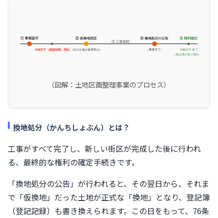
① 事業認可
② 仮換地指定
④ 換地処分の公告
⑤ 権利確定
③ 工事期間
76条許可（建築制限）開始
（事業完了）
（元の土地の使用停止）
76条許可 終了
（登記簿が切り替わる）
（図解：土地区画整理事業のプロセス）
換地処分（かんちしょぶん）とは？
工事がすべて完了し、新しい街区が完成した後に行われ
る、最終的な権利の確定手続きです。
「換地処分の公告」が行われると、その翌日から、それま
で「仮換地」だった土地が正式な「換地」となり、登記簿
（登記記録）も書き換えられます。この日をもって、76条