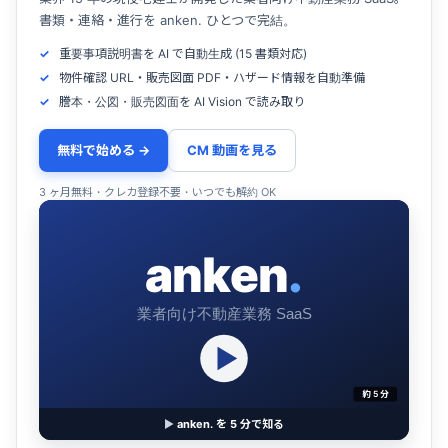
書類・連絡・進行を anken. ひとつで完結。
重要事項説明書を AI で自動生成 (15 書類対応)
物件確認 URL・販売図面 PDF・ハザード情報を自動準備
謄本・公図・販売図面を AI Vision で読み取り
無料で始める →
CM 動画を見る
3 ヶ月無料・クレカ登録不要・いつでも解約 OK
anken
.
業者向け不動産業務 SaaS
約 5 分
▶
anken. を 5 分で知る