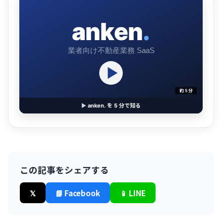
anken
.
業者向け不動産業務 SaaS
約 5 分
▶
anken. を 5 分で知る
この記事をシェアする
𝕏
📘 Facebook
📱 LINE