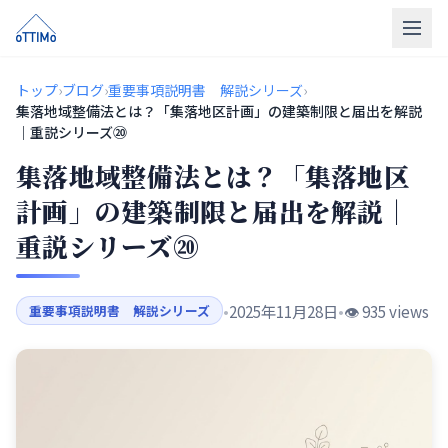
トップ
トップ
›
ブログ
›
重要事項説明書 解説シリーズ
›
集落地域整備法とは？「集落地区計画」の建築制限と届出を解説
売買仲介
｜重説シリーズ⑳
集落地域整備法とは？「集落地区
販売物件
計画」の建築制限と届出を解説｜
買取
重説シリーズ⑳
リフォーム
会社概要
•
2025年11月28日
•
👁️ 935 views
重要事項説明書 解説シリーズ
LINE相談
無料相談