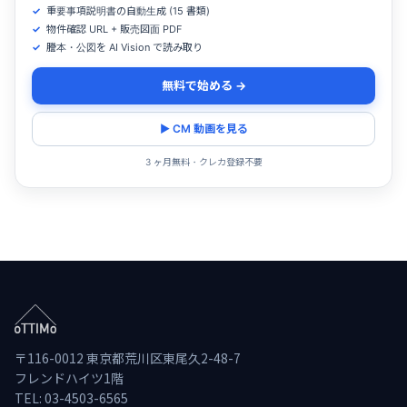
重要事項説明書の自動生成 (15 書類)
物件確認 URL + 販売図面 PDF
謄本・公図を AI Vision で読み取り
無料で始める →
▶ CM 動画を見る
3 ヶ月無料・クレカ登録不要
〒116-0012 東京都荒川区東尾久2-48-7
フレンドハイツ1階
TEL: 03-4503-6565