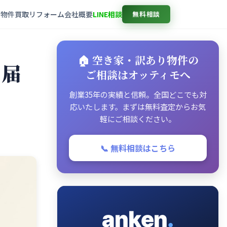
売物件
買取
リフォーム
会社概要
LINE相談
無料相談
🏠 空き家・訳あり物件の
と届
ご相談はオッティモへ
創業35年の実績と信頼。全国どこでも対
応いたします。まずは無料査定からお気
軽にご相談ください。
📞 無料相談はこちら
anken
.