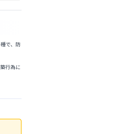
一種で、防
建築行為に