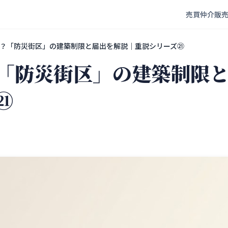
売買仲介
販
？「防災街区」の建築制限と届出を解説｜重説シリーズ㉑
「防災街区」の建築制限
㉑