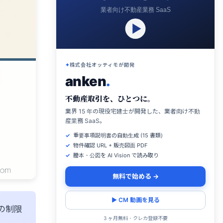
業者向け不動産業務 SaaS
株式会社オッティモが開発
anken
.
不動産取引を、ひとつに。
業界 15 年の現役宅建士が開発した、業者向け不動
産業務 SaaS。
重要事項説明書の自動生成 (15 書類)
物件確認 URL + 販売図面 PDF
謄本・公図を AI Vision で読み取り
無料で始める →
▶ CM 動画を見る
の制限
3 ヶ月無料・クレカ登録不要