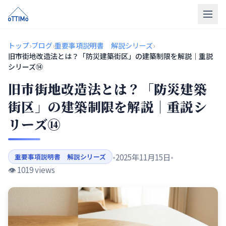
トップ
トップ
›
ブログ
›
重要事項説明書 解説シリーズ
›
旧市街地改造法とは？「防災建築街区」の建築制限を解説｜重説
売買仲介
シリーズ⑭
旧市街地改造法とは？「防災建築
販売物件
街区」の建築制限を解説｜重説シ
買取
リーズ⑭
リフォーム
会社概要
•
2025年11月15日
•
重要事項説明書 解説シリーズ
👁️ 1019 views
LINE相談
無料相談