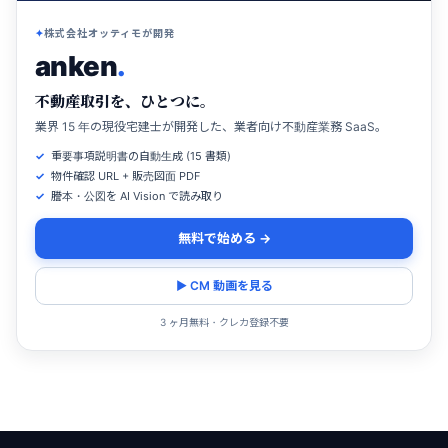
株式会社オッティモが開発
anken
.
不動産取引を、ひとつに。
業界 15 年の現役宅建士が開発した、業者向け不動産業務 SaaS。
重要事項説明書の自動生成 (15 書類)
物件確認 URL + 販売図面 PDF
謄本・公図を AI Vision で読み取り
無料で始める →
▶ CM 動画を見る
3 ヶ月無料・クレカ登録不要