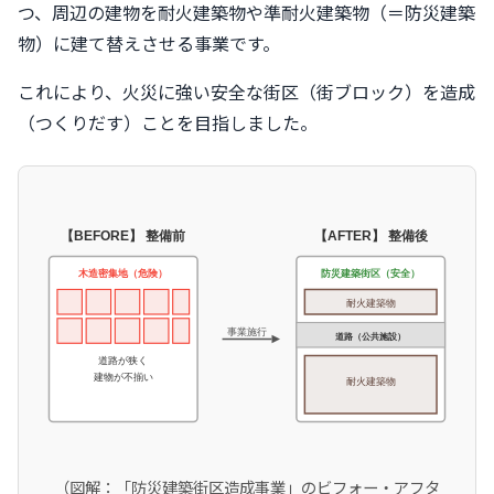
つ、周辺の建物を耐火建築物や準耐火建築物（＝防災建築
物）に建て替えさせる事業です。
これにより、火災に強い安全な街区（街ブロック）を造成
（つくりだす）ことを目指しました。
【BEFORE】 整備前
【AFTER】 整備後
木造密集地（危険）
防災建築街区（安全）
耐火建築物
事業施行
道路（公共施設）
道路が狭く
建物が不揃い
耐火建築物
（図解：「防災建築街区造成事業」のビフォー・アフタ