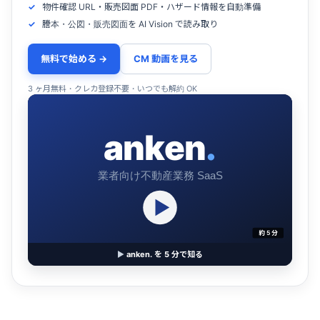
物件確認 URL・販売図面 PDF・ハザード情報を自動準備
謄本・公図・販売図面を AI Vision で読み取り
無料で始める →
CM 動画を見る
3 ヶ月無料・クレカ登録不要・いつでも解約 OK
anken
.
業者向け不動産業務 SaaS
約 5 分
▶
anken. を 5 分で知る