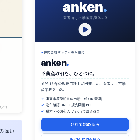
anken
.
業者向け不動産業務 SaaS
株式会社オッティモが開発
anken
.
不動産取引を、ひとつに。
業界 15 年の現役宅建士が開発した、業者向け不動
産業務 SaaS。
重要事項説明書の自動生成 (15 書類)
物件確認 URL + 販売図面 PDF
謄本・公図を AI Vision で読み取り
無料で始める →
の違い
▶ CM 動画を見る