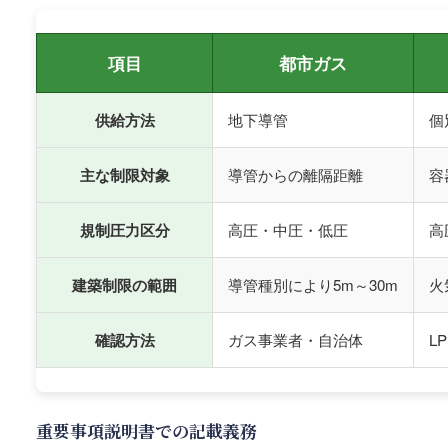
項目
都市ガス
供給方法
地下導管
個
主な制限対象
導管からの離隔距離
容
規制圧力区分
高圧・中圧・低圧
高
建築制限の範囲
導管種別により5m～30m
火
確認方法
ガス事業者・自治体
L
重要事項説明書での記載義務