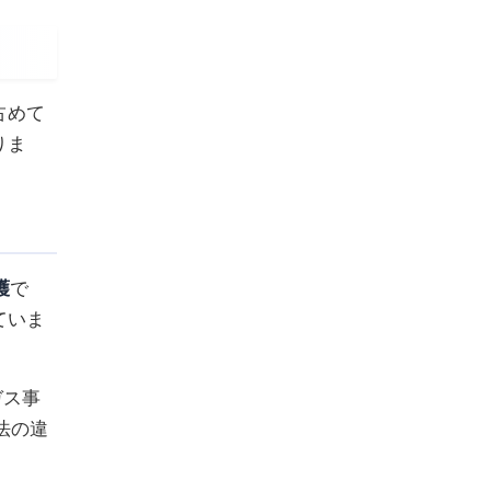
占めて
りま
護
で
ていま
ガス事
法の違