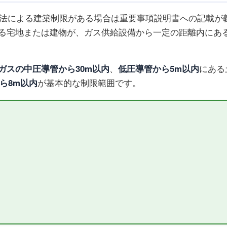
法による建築制限がある場合は重要事項説明書への記載が
る宅地または建物が、ガス供給設備から一定の距離内にあ
ガスの中圧導管から30m以内
、
低圧導管から5m以内
にある
ら8m以内
が基本的な制限範囲です。