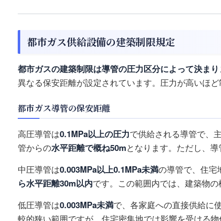
都市ガス供給設備の建築制限規定
都市ガスの建築制限は導管の圧力区分によって決まり
異なる保安距離が設定されています。圧力が高いほど
都市ガス導管の保安距離
高圧導管は
0.1MPa以上の圧力
で供給される導管で、
管からの
水平距離で概ね50m
となります。ただし、導
中圧導管は
0.003MPa以上0.1MPa未満
の導管で、住宅
ら水平距離30m以内
です。この範囲内では、建築物の
低圧導管は
0.003MPa未満
で、各家庭への直接供給に
較的狭い範囲ですが、住宅密集地では影響を受ける物