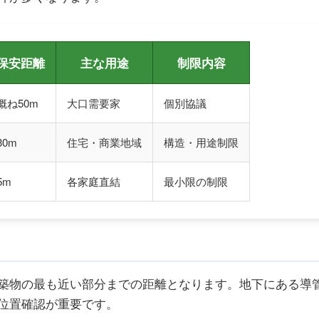
保安距離
主な用途
制限内容
概ね50m
大口需要家
個別協議
30m
住宅・商業地域
構造・用途制限
5m
各家庭直結
最小限の制限
築物の最も近い部分までの距離となります。地下にある導
位置確認が重要です。