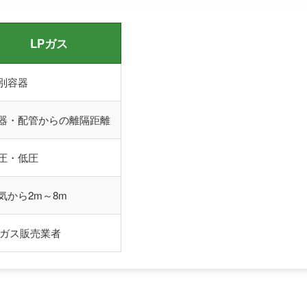
LPガス
別容器
器・配管からの離隔距離
圧・低圧
気から2m～8m
Pガス販売業者