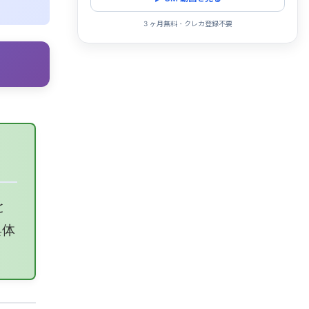
3 ヶ月無料・クレカ登録不要
と
具体