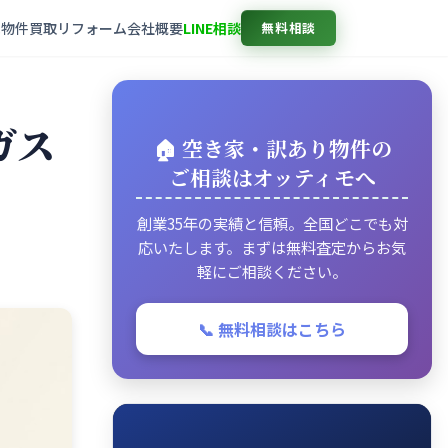
売物件
買取
リフォーム
会社概要
LINE相談
無料相談
ガス
🏠 空き家・訳あり物件の
ご相談はオッティモへ
創業35年の実績と信頼。全国どこでも対
応いたします。まずは無料査定からお気
軽にご相談ください。
📞 無料相談はこちら