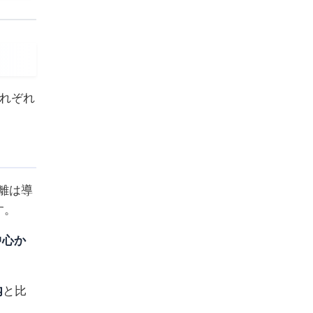
れぞれ
離は導
す。
中心か
内
と比