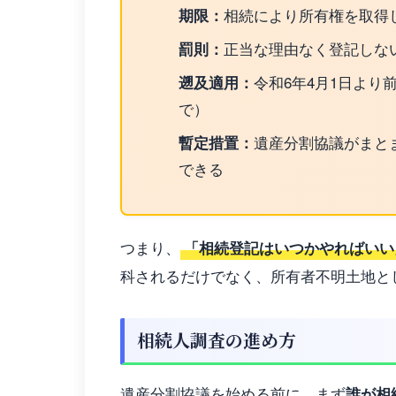
期限：
相続により所有権を取得
罰則：
正当な理由なく登記しな
遡及適用：
令和6年4月1日より
で）
暫定措置：
遺産分割協議がまと
できる
つまり、
「相続登記はいつかやればいい
科されるだけでなく、所有者不明土地と
相続人調査の進め方
遺産分割協議を始める前に、まず
誰が相