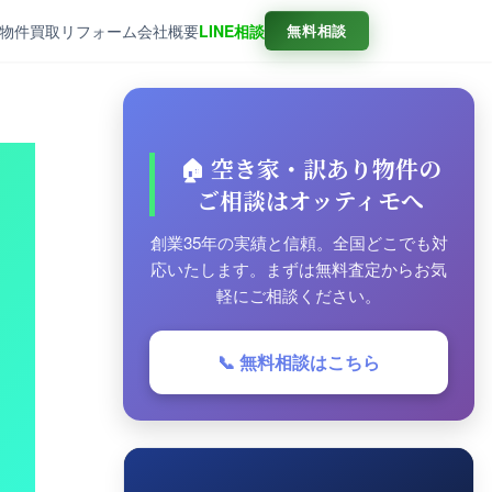
物件
買取
リフォーム
会社概要
LINE相談
無料相談
🏠 空き家・訳あり物件の
ご相談はオッティモへ
創業35年の実績と信頼。全国どこでも対
応いたします。まずは無料査定からお気
軽にご相談ください。
📞 無料相談はこちら