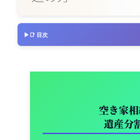
📑 目次
空き家相
遺産分