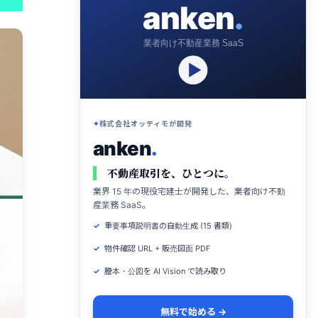
anken
.
業者向け不動産業務 SaaS
株式会社オッティモが開発
anken
.
不動産取引を、ひとつに。
業界 15 年の現役宅建士が開発した、業者向け不動
産業務 SaaS。
重要事項説明書の自動生成 (15 書類)
物件確認 URL + 販売図面 PDF
謄本・公図を AI Vision で読み取り
無料で始める →