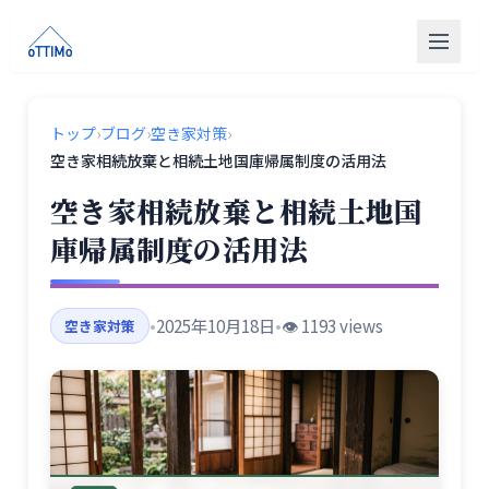
トップ
トップ
›
ブログ
›
空き家対策
›
売買仲介
空き家相続放棄と相続土地国庫帰属制度の活用法
販売物件
空き家相続放棄と相続土地国
庫帰属制度の活用法
買取
リフォーム
•
2025年10月18日
•
👁️ 1193 views
空き家対策
会社概要
LINE相談
無料相談