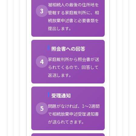
被相続人の最後の住所地を
3
管轄する家庭裁判所に、相
続放棄申述書と必要書類を
提出します。
照会書への回答
家庭裁判所から照会書が送
4
られてくるので、回答して
返送します。
受理通知
問題がなければ、1〜2週間
5
で相続放棄申述受理通知書
が送られてきます。