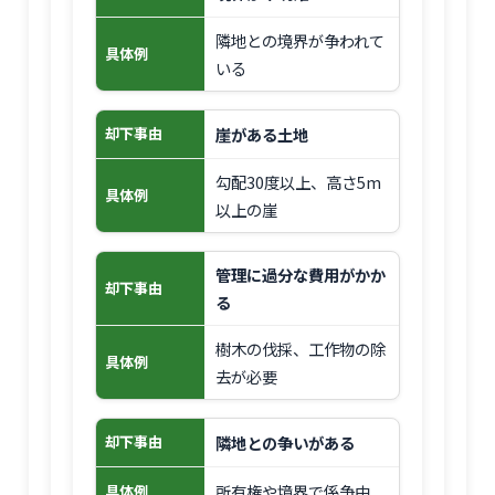
隣地との境界が争われて
具体例
いる
崖がある土地
却下事由
勾配30度以上、高さ5m
具体例
以上の崖
管理に過分な費用がかか
却下事由
る
樹木の伐採、工作物の除
具体例
去が必要
隣地との争いがある
却下事由
所有権や境界で係争中
具体例