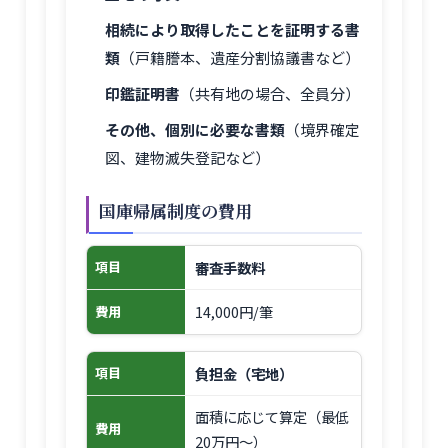
相続により取得したことを証明する書
類
（戸籍謄本、遺産分割協議書など）
印鑑証明書
（共有地の場合、全員分）
その他、個別に必要な書類
（境界確定
図、建物滅失登記など）
国庫帰属制度の費用
審査手数料
項目
14,000円/筆
費用
負担金（宅地）
項目
面積に応じて算定（最低
費用
20万円〜）