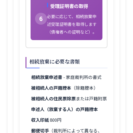
受理証明書の取得
必要に応じて、相続放棄申
6
述受理証明書を取得します
（債権者への証明など）。
相続放棄に必要な書類
相続放棄申述書
- 家庭裁判所の書式
被相続人の戸籍謄本
（除籍謄本）
被相続人の住民票除票
または戸籍附票
申述人（放棄する人）の戸籍謄本
収入印紙
800円
郵便切手
（裁判所によって異なる、