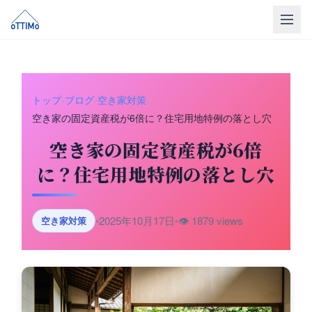
トップ
売買仲介
トップ
›
ブログ
›
空き家対策
›
空き家の固定資産税が6倍に？住宅用地特例の落とし穴
販売物件
空き家の固定資産税が6倍
買取
に？住宅用地特例の落とし穴
リフォーム
会社概要
•
2025年10月17日
•
👁️ 1879 views
空き家対策
LINE相談
無料相談