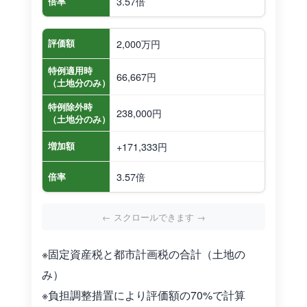
3.57倍
倍率
2,000万円
評価額
特例適用時
66,667円
（土地分のみ）
特例除外時
238,000円
（土地分のみ）
+171,333円
増加額
3.57倍
倍率
※固定資産税と都市計画税の合計（土地の
み）
※負担調整措置により評価額の70%で計算