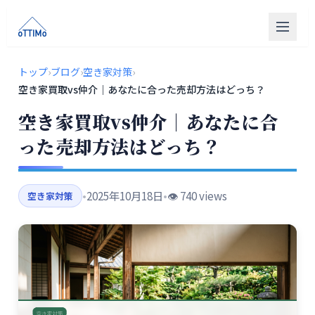
トップ
トップ
›
ブログ
›
空き家対策
›
空き家買取vs仲介｜あなたに合った売却方法はどっち？
売買仲介
空き家買取vs仲介｜あなたに合
販売物件
った売却方法はどっち？
買取
リフォーム
•
2025年10月18日
•
👁️ 740 views
空き家対策
会社概要
LINE相談
無料相談