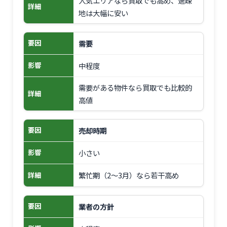
人気エリアなら買取でも高め、過疎
詳細
地は大幅に安い
需要
要因
中程度
影響
需要がある物件なら買取でも比較的
詳細
高値
売却時期
要因
小さい
影響
繁忙期（2～3月）なら若干高め
詳細
業者の方針
要因