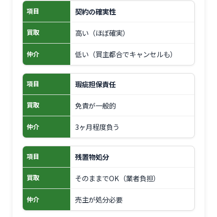
契約の確実性
項目
高い（ほぼ確実）
買取
低い（買主都合でキャンセルも）
仲介
瑕疵担保責任
項目
免責が一般的
買取
3ヶ月程度負う
仲介
残置物処分
項目
そのままでOK（業者負担）
買取
売主が処分必要
仲介