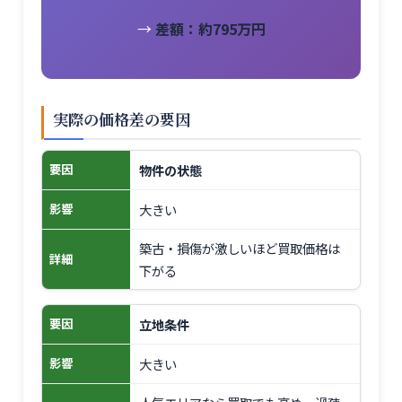
→
差額：約795万円
実際の価格差の要因
物件の状態
要因
大きい
影響
築古・損傷が激しいほど買取価格は
詳細
下がる
立地条件
要因
大きい
影響