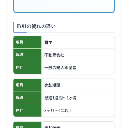
取引の流れの違い
買主
項目
不動産会社
買取
一般の購入希望者
仲介
売却期間
項目
最短1週間～1ヶ月
買取
3ヶ月～1年以上
仲介
売却価格
項目