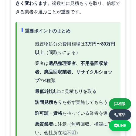
きく変わります
。複数社に見積もりを取り、信頼で
きる業者を選ぶことが重要です。
重要ポイントのまとめ
残置物処分の費用相場は
3万円〜80万円
以上
（間取りによる）
業者は
遺品整理業者、不用品回収業
者、廃品回収業者、リサイクルショッ
プ
の4種類
最低3社以上
に見積もりを取る
訪問見積もり
を必ず実施してもらう
相談
許可証・資格
を持っている業者を選ぶ
電話
悪質業者
に注意（無料回収、極端に安
LINE
い、会社所在地不明）