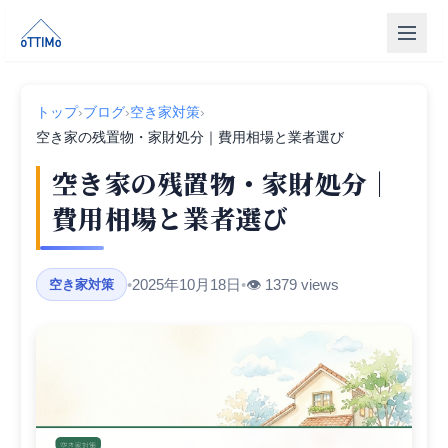
トップ
トップ
›
ブログ
›
空き家対策
›
売買仲介
空き家の残置物・家財処分｜費用相場と業者選び
空き家の残置物・家財処分｜
販売物件
費用相場と業者選び
買取
リフォーム
•
2025年10月18日
•
👁️ 1379 views
空き家対策
会社概要
LINE相談
無料相談