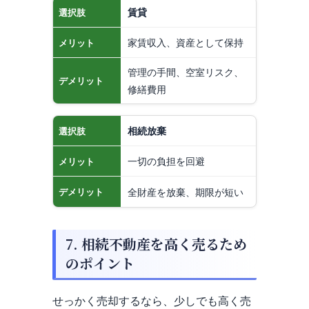
賃貸
選択肢
家賃収入、資産として保持
メリット
管理の手間、空室リスク、
デメリット
修繕費用
相続放棄
選択肢
一切の負担を回避
メリット
全財産を放棄、期限が短い
デメリット
7. 相続不動産を高く売るため
のポイント
せっかく売却するなら、少しでも高く売