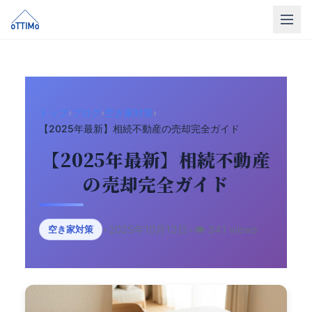
トップ
売買仲介
トップ
›
ブログ
›
空き家対策
›
販売物件
【2025年最新】相続不動産の売却完全ガイド
買取
【2025年最新】相続不動産
の売却完全ガイド
リフォーム
会社概要
•
2025年10月13日
•
👁️ 341 views
空き家対策
LINE相談
無料相談