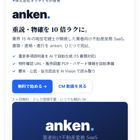
株式会社オッティモが開発
anken
.
重説・物確を 10 倍ラクに。
業界 15 年の現役宅建士が開発した業者向け不動産業務 SaaS。
書類・連絡・進行を anken. ひとつで完結。
重要事項説明書を AI で自動生成 (15 書類対応)
物件確認 URL・販売図面 PDF・ハザード情報を自動準備
謄本・公図・販売図面を AI Vision で読み取り
無料で始める →
CM 動画を見る
3 ヶ月無料・クレカ登録不要・いつでも解約 OK
anken
.
業者向け不動産業務 SaaS