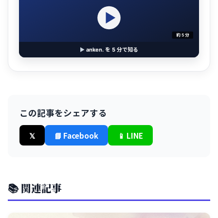
約 5 分
▶
anken. を 5 分で知る
この記事をシェアする
𝕏
📘 Facebook
📱 LINE
📚 関連記事