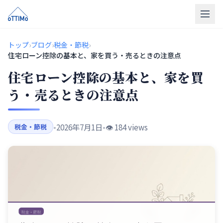
トップ
トップ
›
ブログ
›
税金・節税
›
住宅ローン控除の基本と、家を買う・売るときの注意点
売買仲介
住宅ローン控除の基本と、家を買
販売物件
う・売るときの注意点
買取
•
2026年7月1日
•
👁️ 184 views
税金・節税
リフォーム
会社概要
LINE相談
無料相談