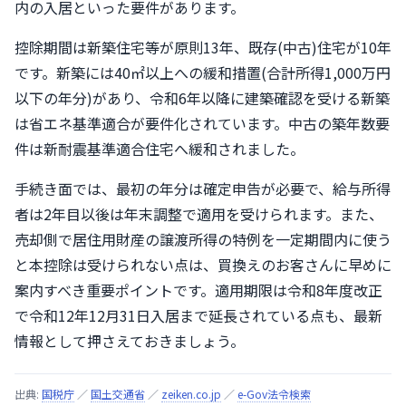
内の入居といった要件があります。
控除期間は新築住宅等が原則13年、既存(中古)住宅が10年
です。新築には40㎡以上への緩和措置(合計所得1,000万円
以下の年分)があり、令和6年以降に建築確認を受ける新築
は省エネ基準適合が要件化されています。中古の築年数要
件は新耐震基準適合住宅へ緩和されました。
手続き面では、最初の年分は確定申告が必要で、給与所得
者は2年目以後は年末調整で適用を受けられます。また、
売却側で居住用財産の譲渡所得の特例を一定期間内に使う
と本控除は受けられない点は、買換えのお客さんに早めに
案内すべき重要ポイントです。適用期限は令和8年度改正
で令和12年12月31日入居まで延長されている点も、最新
情報として押さえておきましょう。
出典:
国税庁
／
国土交通省
／
zeiken.co.jp
／
e-Gov法令検索