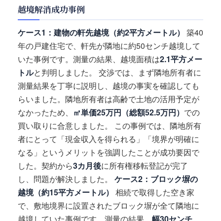
越境解消成功事例
ケース1：建物の軒先越境（約2平方メートル）
築40
年の戸建住宅で、軒先が隣地に約50センチ越境して
いた事例です。測量の結果、越境面積は
2.1平方メー
トル
と判明しました。 交渉では、まず隣地所有者に
測量結果を丁寧に説明し、越境の事実を確認しても
らいました。隣地所有者は高齢で土地の活用予定が
なかったため、
㎡単価25万円（総額52.5万円）
での
買い取りに合意しました。 この事例では、隣地所有
者にとって「現金収入を得られる」「境界が明確に
なる」というメリットを強調したことが成功要因で
した。契約から
3カ月後
に所有権移転登記が完了
し、問題が解決しました。
ケース2：ブロック塀の
越境（約15平方メートル）
相続で取得した空き家
で、敷地境界に設置されたブロック塀が全て隣地に
越境していた事例です。測量の結果、
幅30センチ、