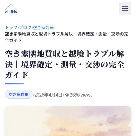
トップ
トップ
›
ブログ
›
空き家対策
›
空き家隣地買収と越境トラブル解決｜境界確定・測量・交渉の完
売買仲介
全ガイド
空き家隣地買収と越境トラブル解
販売物件
決｜境界確定・測量・交渉の完全
買取
ガイド
リフォーム
会社概要
•
2026年4月4日
•
👁️ 2696 views
空き家対策
LINE相談
無料相談