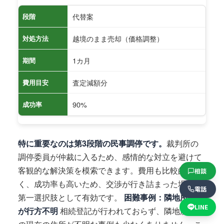
代替案
段階
越境のまま売却（価格調整）
対処方法
1カ月
期間
査定減額分
費用目安
90%
成功率
特に重要なのは第3段階の民事調停です。
裁判所の
調停委員が仲裁に入るため、感情的な対立を避けて
客観的な解決策を模索できます。費用も比較的安
相談
く、成功率も高いため、交渉が行き詰まった場合の
電話
第一選択肢として有効です。
困難事例：隣地所有者
LINE
が行方不明
相続登記が行われておらず、隣地所有者