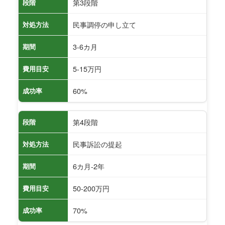
第3段階
段階
民事調停の申し立て
対処方法
3-6カ月
期間
5-15万円
費用目安
60%
成功率
第4段階
段階
民事訴訟の提起
対処方法
6カ月-2年
期間
50-200万円
費用目安
70%
成功率