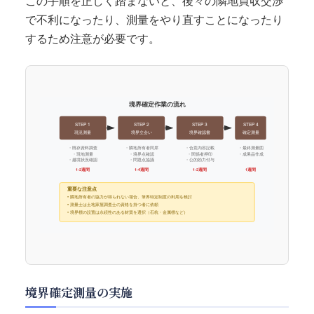
この手順を正しく踏まないと、後々の隣地買収交渉
で不利になったり、測量をやり直すことになったり
するため注意が必要です。
境界確定作業の流れ
STEP 1
STEP 2
STEP 3
STEP 4
現況測量
境界立会い
境界確認書
確定測量
・既存資料調査
・隣地所有者同席
・合意内容記載
・最終測量図
・現地測量
・境界点確認
・関係者押印
・成果品作成
・越境状況確認
・問題点協議
・公的効力付与
1-2週間
1-4週間
1-2週間
1週間
重要な注意点
• 隣地所有者の協力が得られない場合、筆界特定制度の利用を検討
• 測量士は土地家屋調査士の資格を持つ者に依頼
• 境界標の設置は永続性のある材質を選択（石杭・金属標など）
境界確定測量の実施