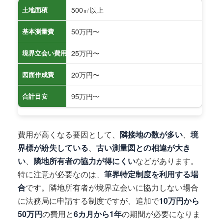
500㎡以上
土地面積
50万円〜
基本測量費
25万円〜
境界立会い費用
20万円〜
図面作成費
95万円〜
合計目安
費用が高くなる要因として、
隣接地の数が多い
、
境
界標が紛失している
、
古い測量図との相違が大き
い
、
隣地所有者の協力が得にくい
などがあります。
特に注意が必要なのは、
筆界特定制度を利用する場
合
です。隣地所有者が境界立会いに協力しない場合
に法務局に申請する制度ですが、追加で
10万円から
50万円
の費用と
6カ月から1年
の期間が必要になりま