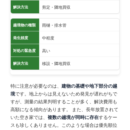
剪定・隣地買収
解決方法
雨樋・排水管
越境物の種類
中程度
発生頻度
高い
対処の緊急度
移設・隣地買収
解決方法
特に注意が必要なのは、
建物の基礎や地下部分の越
境
です。地上からは見えないため発見が遅れがちで
すが、測量の結果判明することが多く、解決費用も
高額になる傾向があります。 また、長年放置されて
いた空き家では、
複数の越境が同時に存在
するケー
スも珍しくありません。このような場合は優先順位