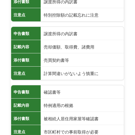
譲渡所得の内訳書
添付書類
特別控除額の記載忘れに注意
注意点
譲渡所得の内訳書
申告書類
売却価額、取得費、諸費用
記載内容
売買契約書等
添付書類
計算間違いがないよう慎重に
注意点
確認書等
申告書類
特例適用の根拠
記載内容
被相続人居住用家屋等確認書
添付書類
市区町村での事前取得が必要
注意点