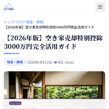
トップ
トップ
›
ブログ
›
税金・節税
›
【2026年版】空き家売却特別控除3000万円完全活用ガイド
売買仲介
【2026年版】空き家売却特別控除
販売物件
3000万円完全活用ガイド
買取
•
2026年4月12日
•
👁️ 801 views
税金・節税
リフォーム
会社概要
LINE相談
無料相談