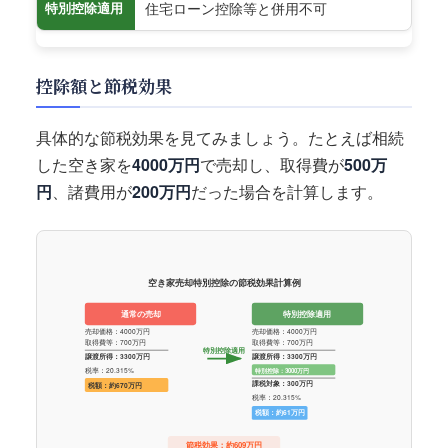
住宅ローン控除等と併用不可
特別控除適用
控除額と節税効果
具体的な節税効果を見てみましょう。たとえば相続
した空き家を
4000万円
で売却し、取得費が
500万
円
、諸費用が
200万円
だった場合を計算します。
空き家売却特別控除の節税効果計算例
通常の売却
特別控除適用
売却価格：4000万円
売却価格：4000万円
取得費等：700万円
取得費等：700万円
特別控除適用
譲渡所得：3300万円
譲渡所得：3300万円
税率：20.315%
特別控除：3000万円
課税対象：300万円
税額：約670万円
税率：20.315%
税額：約61万円
節税効果：約609万円