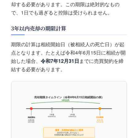
却する必要があります。この期限は絶対的なもの
で、1日でも過ぎると控除は受けられません。
3年以内売却の期限計算
期限の計算は相続開始日（被相続人の死亡日）が起
点となります。たとえば令和4年6月15日に相続が開
始した場合、
令和7年12月31日
までに売買契約を締
結する必要があります。
売却期限タイムライン（令和4年6月15日相続開始の例）
3年以内
1年後
2年後
令和5年6月
令和6年6月
相続開始
売却期限
令和4年
令和7年
6月15日
12月31日
重要：売買契約締結日が基準
決済日や引渡し日ではなく、
売買契約書の締結日で判定されます