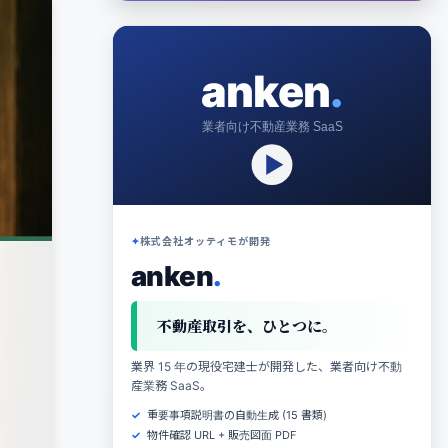
anken
.
業者向け不動産業務 SaaS
株式会社オッティモが開発
anken
.
不動産取引を、ひとつに。
業界 15 年の現役宅建士が開発した、業者向け不動
産業務 SaaS。
重要事項説明書の自動生成 (15 書類)
物件確認 URL + 販売図面 PDF