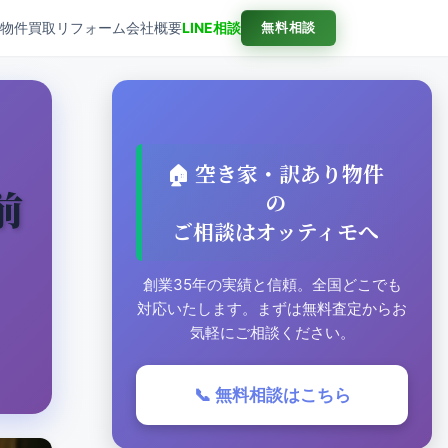
売物件
買取
リフォーム
会社概要
LINE相談
無料相談
🏠 空き家・訳あり物件
前
の
ご相談はオッティモへ
創業35年の実績と信頼。全国どこでも
対応いたします。まずは無料査定からお
気軽にご相談ください。
📞 無料相談はこちら