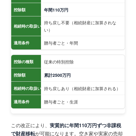
控除額
年間110万円
持ち戻し不要（相続財産に加算されな
相続時の取扱い
い）
贈与者ごと・年間
適用条件
従来の特別控除
控除の種類
控除額
累計2500万円
持ち戻しあり（相続財産に加算される）
相続時の取扱い
贈与者ごと・生涯
適用条件
この改正により、
実質的に年間110万円ずつ非課税
で財産移転
が可能になります。空き家や実家の売却