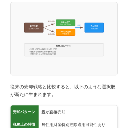
基礎控除
年間110万円
贈与（複数年）
売却
親が所有
子が所有
空き家・実家
売却実行
2500万円控除
一括贈与
特別控除
税務上のメリット
• 年間110万円は相続時持ち戻し不要
• 複数年で段階的に所有権移転可能
• 売却時期を子が主導的に決定可能
従来の売却戦略と比較すると、以下のような選択肢
が新たに生まれます。
親が直接売却
売却パターン
居住用財産特別控除適用可能性あり
税務上の特徴