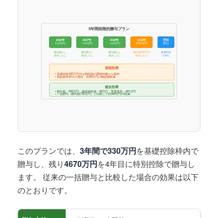
5年間段階的贈与プラン
2026年
2027年
2028年
2029年
売却
110万円
110万円
110万円
2500万円
実行
贈与税なし
贈与税なし
贈与税なし
贈与税500万円
最適時期
持戻しなし
持戻しなし
持戻しなし
持戻しあり
で実行
節税効果
• 基礎控除330万円分は相続税の課税対象から除外
• 相続税率30％の場合、約99万円の相続税軽減
総合効果
• 贈与税：500万円、相続税軽減：99万円、実質負担：401万円
• 一括贈与（贈与税750万円）と比較して約349万円の軽減
このプランでは、
3年間で330万円
を基礎控除枠内で
贈与し、残り
4670万円
を4年目に特別控除で贈与し
ます。 従来の一括贈与と比較した場合の効果は以下
のとおりです。