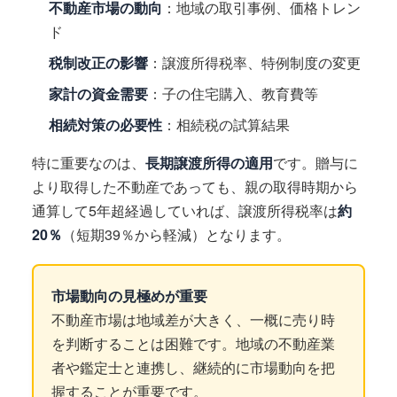
不動産市場の動向
：地域の取引事例、価格トレン
ド
税制改正の影響
：譲渡所得税率、特例制度の変更
家計の資金需要
：子の住宅購入、教育費等
相続対策の必要性
：相続税の試算結果
特に重要なのは、
長期譲渡所得の適用
です。贈与に
より取得した不動産であっても、親の取得時期から
通算して5年超経過していれば、譲渡所得税率は
約
20％
（短期39％から軽減）となります。
市場動向の見極めが重要
不動産市場は地域差が大きく、一概に売り時
を判断することは困難です。地域の不動産業
者や鑑定士と連携し、継続的に市場動向を把
握することが重要です。