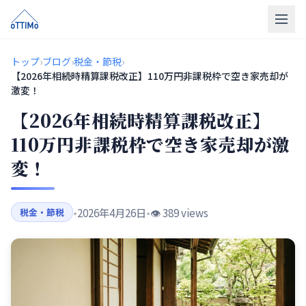
トップ
トップ
›
ブログ
›
税金・節税
›
【2026年相続時精算課税改正】110万円非課税枠で空き家売却が
売買仲介
激変！
【2026年相続時精算課税改正】
販売物件
110万円非課税枠で空き家売却が激
買取
変！
リフォーム
会社概要
•
2026年4月26日
•
👁️ 389 views
税金・節税
LINE相談
無料相談