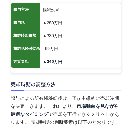
軽減効果
贈与方法
▲250万円
贈与税
▲330万円
相続時加算額
+99万円
相続税軽減効果
実質負担
▲349万円
売却時期の調整方法
贈与による所有権移転後は、子が主導的に売却時期
を決定できます。これにより、
市場動向を見ながら
最適なタイミング
で売却を実行できるメリットがあ
ります。 売却時期の判断要素は以下のとおりです。