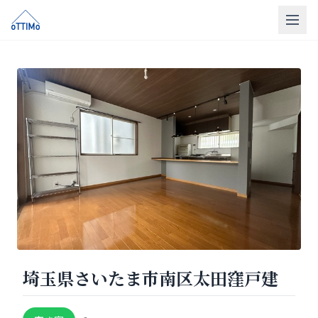
トップ
売買仲介
販売物件
買取
リフォーム
会社概要
LINE相談
埼玉県さいたま市南区太田窪戸建
無料相談