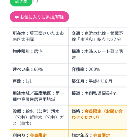
空き家
⭐
3
❤️ お気に入りに追加/解除
所在地：
埼玉県さいたま市
交通：
京浜東北線・武蔵野
南区太田窪
線『南浦和』駅 徒歩22 分
物件種別：
居宅
構造：
木造スレート葺２階
建
建ぺい率：
60％
容積率：
200％
戸数：
1/1
築年月：
平成4 年6 月
用途地域／高度地区：
第一
接道：
南側私道幅員4ｍ
種中高層住居専用地域
設備：
給水（公営）汚水
価格：
会員限定（お問い合
（公共）雑排水（公共）ガ
わせください）
ス（都市）
利回り：
会員限定
想定年収：
会員限定