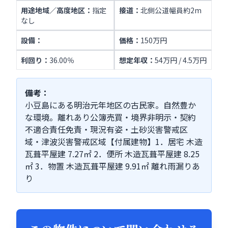
用途地域／高度地区：
指定
接道：
北側公道幅員約2m
なし
設備：
価格：
150万円
利回り：
36.00％
想定年収：
54万円 / 4.5万円
備考：
小豆島にある明治元年地区の古民家。自然豊か
な環境。離れあり公簿売買・境界非明示・契約
不適合責任免責・現況有姿・土砂災害警戒区
域・津波災害警戒区域【付属建物】1．居宅 木造
瓦葺平屋建 7.27㎡ 2．便所 木造瓦葺平屋建 8.25
㎡ 3．物置 木造瓦葺平屋建 9.91㎡ 離れ雨漏りあ
り