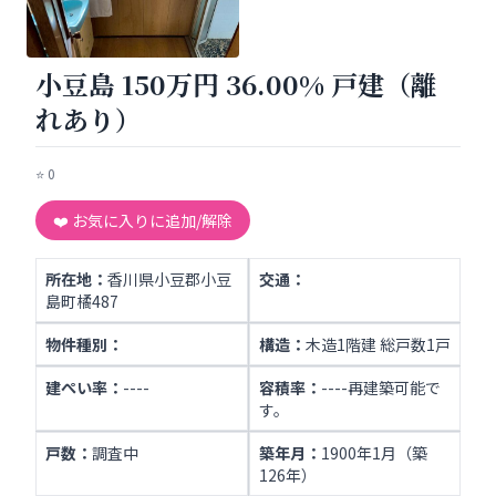
小豆島 150万円 36.00% 戸建（離
れあり）
⭐
0
❤️ お気に入りに追加/解除
所在地：
香川県小豆郡小豆
交通：
島町橘487
物件種別：
構造：
木造1階建 総戸数1戸
建ぺい率：
----
容積率：
----再建築可能で
す。
戸数：
調査中
築年月：
1900年1月（築
126年）