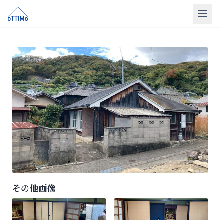
トップ
売買仲介
販売物件
買取
リフォーム
会社概要
LINE相談
その他画像
無料相談