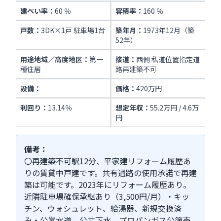
建ぺい率：
60 ％
容積率：
160 ％
戸数：
3DK×1戸 駐車場1台
築年月：
1973年12月（築
52年）
用途地域／高度地区：
第一
接道：
西側 私道位置指定道
種住居
路再建築不可
設備：
価格：
420万円
利回り：
13.14％
想定年収：
55.2万円 / 4.6万
円
備考：
〇再建築不可駅12分、平家建リフォーム履歴あ
りの賃貸中戸建です。共有通路の使用承諾で再建
築は可能です。2023年にリフォーム履歴あり。
近隣駐車場確保承継あり（3,500円/月）・キッ
チン、ウォシュレット、給湯器、新規交換済
み・公営水道、公共下水、プロパンガス公簿売