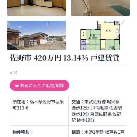
佐野市 420万円 13.14％ 戸建賃貸
⭐
10
❤️ お気に入りに追加/解除
所在地：
栃木県佐野市堀米
交通：
東武佐野線 堀米駅
町313-6
徒歩12分 JR両毛線 佐野駅
徒歩19分 東武佐野線 佐野
駅 徒歩19分
物件種別：
構造：
木造1階建 総戸数1戸