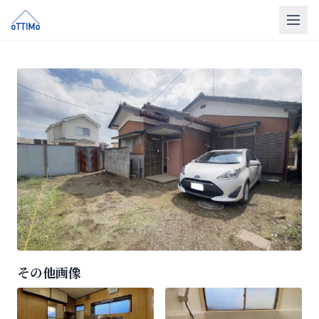
トップ
売買仲介
販売物件
買取
リフォーム
会社概要
LINE相談
その他画像
無料相談