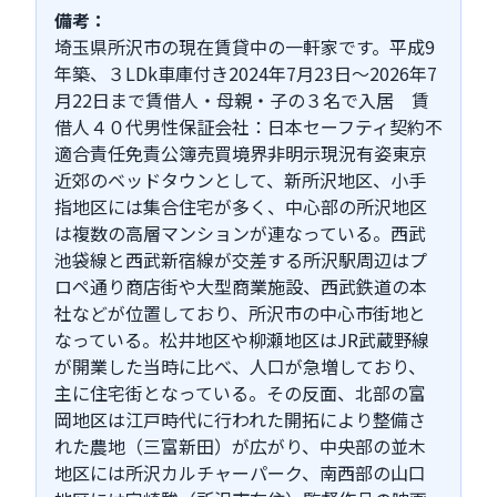
備考：
埼玉県所沢市の現在賃貸中の一軒家です。平成9
年築、３LDk車庫付き2024年7月23日～2026年7
月22日まで賃借人・母親・子の３名で入居 賃
借人４０代男性保証会社：日本セーフティ契約不
適合責任免責公簿売買境界非明示現況有姿東京
近郊のベッドタウンとして、新所沢地区、小手
指地区には集合住宅が多く、中心部の所沢地区
は複数の高層マンションが連なっている。西武
池袋線と西武新宿線が交差する所沢駅周辺はプ
ロペ通り商店街や大型商業施設、西武鉄道の本
社などが位置しており、所沢市の中心市街地と
なっている。松井地区や柳瀬地区はJR武蔵野線
が開業した当時に比べ、人口が急増しており、
主に住宅街となっている。その反面、北部の富
岡地区は江戸時代に行われた開拓により整備さ
れた農地（三富新田）が広がり、中央部の並木
地区には所沢カルチャーパーク、南西部の山口