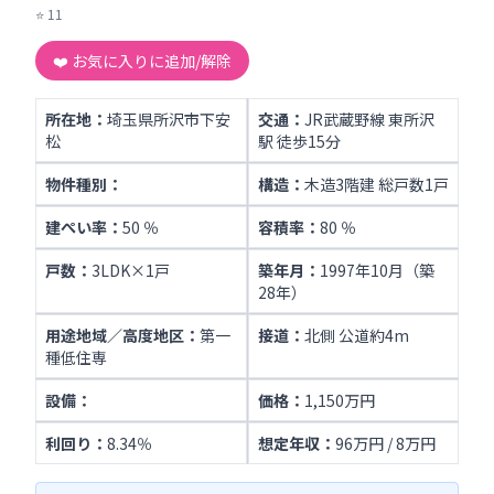
⭐
11
❤️ お気に入りに追加/解除
所在地：
埼玉県所沢市下安
交通：
JR武蔵野線 東所沢
松
駅 徒歩15分
物件種別：
構造：
木造3階建 総戸数1戸
建ぺい率：
50 ％
容積率：
80 ％
戸数：
3LDK×1戸
築年月：
1997年10月（築
28年）
用途地域／高度地区：
第一
接道：
北側 公道約4m
種低住専
設備：
価格：
1,150万円
利回り：
8.34％
想定年収：
96万円 / 8万円