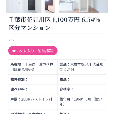
千葉市花見川区 1,100万円 6.54%
区分マンション
⭐
17
❤️ お気に入りに追加/解除
所在地：
千葉県千葉市花見
交通：
京成本線 八千代台駅
川区花見川6-3
徒歩24分
物件種別：
構造：
建ぺい率：
容積率：
戸数：
2LDK バストイレ別
築年月：
1968年6月（築57
年）