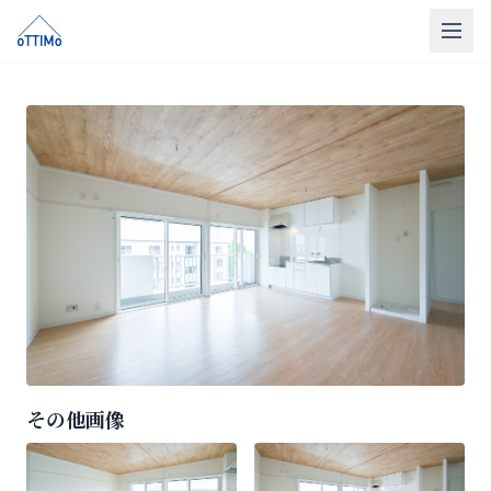
トップ
売買仲介
販売物件
買取
リフォーム
会社概要
LINE相談
その他画像
無料相談