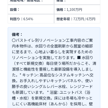
用途地域／高度地区：
接道：
設備：
価格：
1,100万円
利回り：
6.54％
想定年収：
72万円 / 6万円
備考：
〇バストイレ別リノベーション工事内容のご案
内本物件は、水回りの全面刷新から居室の細部
に至るまで、心地よい暮らしを実現するための
リノベーションを実施しております。■ 水回り
（すべて新規交換）毎日使う場所だからこそ、清
潔感と機能性を重視した最新設備を導入しまし
た。* キッチン: 高品位なシステムキッチンへ交
換。お手入れしやすいキッチンパネルや、使い
勝手の良いシングルレバー水栓、レンジフード
も新調しています。 * 浴室: ユニットバス（浴
槽・水栓）を新規交換。床には冬場も冷やっと
しにくい高機能床材（あんから）を採用し、壁