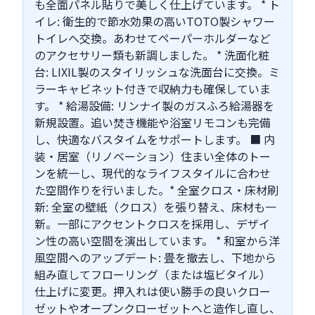
も全面パネル貼りで美しく仕上げています。 * ト
イレ: 衛生的で節水効果の高いTOTO製シャワー
トイレへ交換。あわせてペーパーホルダーなど
のアクセサリー類も新調しました。 * 洗面化粧
台: LIXIL製のスタイリッシュな洗面台に交換。ミ
ラーキャビネット付きで収納力も確保していま
す。 * 給湯設備: リンナイ製のガスふろ給湯器を
新規設置。追い焚き機能や浴室リモコンも完備
し、快適なバスタイムをサポートします。 ■ 内
装・居室（リノベーション）住まい全体のトー
ンを統一し、現代的なライフスタイルに合わせ
た空間作りを行いました。* 全室クロス・床材刷
新: 全室の壁紙（クロス）を張り替え、床材も一
新。一部にアクセントクロスを採用し、デザイ
ン性の高い空間を演出しています。 * 和室から洋
風空間へのアップデート: 畳を撤去し、下地から
組み直してフローリング（または塩ビタイル）
仕上げに変更。押入れは使い勝手の良いクロー
ゼットやオープンクローゼットへと造作し直し、