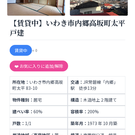
【賃貸中】いわき市内郷高坂町太平
戸建
賃貸中
⭐
0
❤️ お気に入りに追加/解除
所在地：
いわき市内郷高坂
交通：
JR常磐線「内郷」
町太平 83-10
駅 徒歩13分
物件種別：
居宅
構造：
木造地上２階建て
建ぺい率：
60%
容積率：
200%
戸数：
1/1
築年月：
1973 年 10 月築