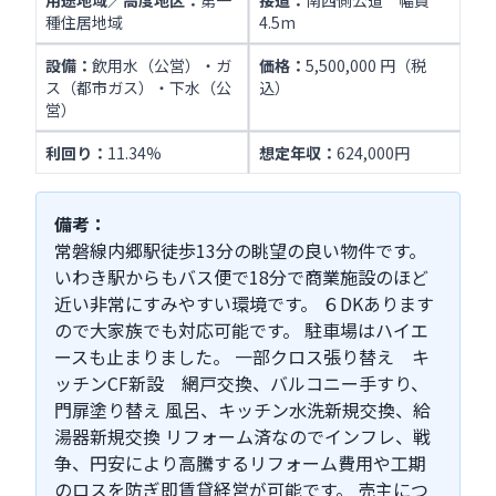
用途地域／高度地区：
第一
接道：
南西側公道 幅員
種住居地域
4.5m
設備：
飲用水（公営）・ガ
価格：
5,500,000 円（税
ス（都市ガス）・下水（公
込）
営）
利回り：
11.34%
想定年収：
624,000円
備考：
常磐線内郷駅徒歩13分の眺望の良い物件です。
いわき駅からもバス便で18分で商業施設のほど
近い非常にすみやすい環境です。 ６DKあります
ので大家族でも対応可能です。 駐車場はハイエ
ースも止まりました。 一部クロス張り替え キ
ッチンCF新設 網戸交換、バルコニー手すり、
門扉塗り替え 風呂、キッチン水洗新規交換、給
湯器新規交換 リフォーム済なのでインフレ、戦
争、円安により高騰するリフォーム費用や工期
のロスを防ぎ即賃貸経営が可能です。 売主につ