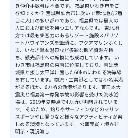
き仲介手数料は不要です。 福島県いわき市をご
存知ですか？ 宮城県仙台市に次いで東北地方2番
目に人口の多い都市であり、福島県では最大の
人口および面積を持つエリアなんです。 東北地
方では最も集客力のあるリゾート施設スパリゾ
ートハワイアンズを筆頭に、アクアマリンふくし
ま、いわき湯本温泉など多彩な観光資源を持
ち、観光都市への転換にも成功しています。 い
わき市は福島県の東南に位置しており、南は茨
城県と接し太平洋に面した60kmにわたる海岸線
を有しています。物流・工業港としては小名浜港
があるほか、6カ所の漁港があります。東日本大
震災と福島第一原発事故の影響を受けた海水浴
場は、2019年夏時点で4カ所が再開されていま
す。 そのため、釣りやサーフィンなどのマリン
スポーツや山登りなど様々なアクティビティが楽
しめる環境となっています。 公簿売買・境界非
明示・現況渡し