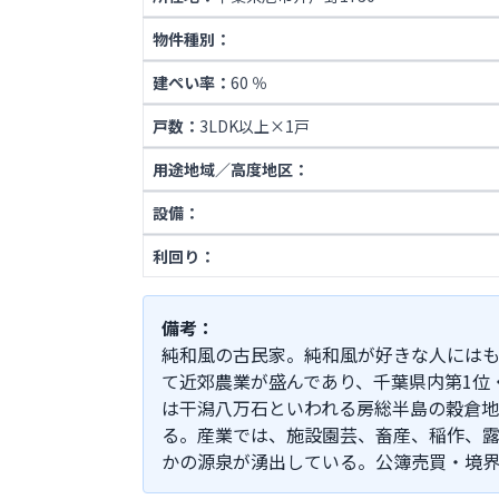
物件種別：
建ぺい率：
60 ％
戸数：
3LDK以上×1戸
用途地域／高度地区：
設備：
利回り：
備考：
純和風の古民家。純和風が好きな人にはもっ
て近郊農業が盛んであり、千葉県内第1位
は干潟八万石といわれる房総半島の穀倉地
る。産業では、施設園芸、畜産、稲作、露
かの源泉が湧出している。公簿売買・境