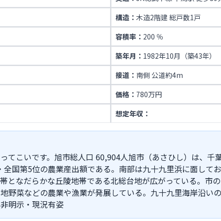
構造：
木造2階建 総戸数1戸
容積率：
200 ％
築年月：
1982年10月（築43年）
接道：
南側 公道約4m
価格：
780万円
想定年収：
てこいです。旭市総人口 60,904人旭市（あさひし）は、
・全国第5位の農業産出額である。南部は九十九里浜に面して
帯となだらかな丘陵地帯である北総台地が広がっている。市の
地野菜などの農業や漁業が発展している。九十九里海岸沿いの
界非明示・現況有姿