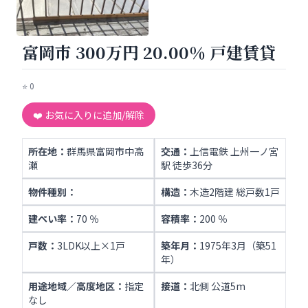
富岡市 300万円 20.00％ 戸建賃貸
⭐
0
❤️ お気に入りに追加/解除
所在地：
群馬県富岡市中高
交通：
上信電鉄 上州一ノ宮
瀬
駅 徒歩36分
物件種別：
構造：
木造2階建 総戸数1戸
建ぺい率：
70 ％
容積率：
200 ％
戸数：
3LDK以上×1戸
築年月：
1975年3月（築51
年）
用途地域／高度地区：
指定
接道：
北側 公道5m
なし