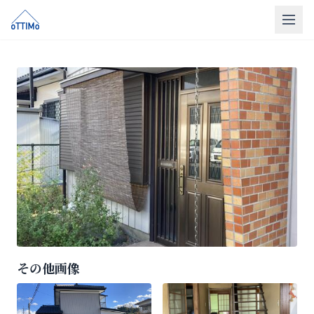
トップ
売買仲介
販売物件
買取
リフォーム
会社概要
LINE相談
その他画像
無料相談