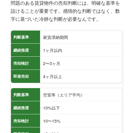
問題のある賃貸物件の売却判断には、明確な基準を
設けることが重要です。感情的な判断ではなく、数
字に基づいた冷静な判断が必要なんです。
家賃滞納期間
判断基準
1ヶ月以内
継続推奨
2〜3ヶ月
売却検討
4ヶ月以上
即座売却
空室率（エリア平均）
判断基準
10%以下
継続推奨
10〜15%
売却検討