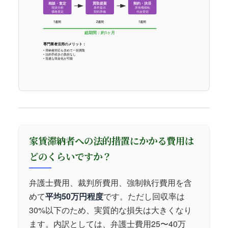
相談・査定
買取提案
契約・決済
現状分析
条件提示
所有権移転
価格査定
契約準備
代金受領
1週間
2週間
1週間
総期間：約1ヶ月
専門業者活用のメリット：
• 滞納者対応も含めて一括買取
• 法的手続きの負担なし
• 迅速な現金化が可能
家賃滞納者への法的措置にかかる費用は
どのくらいですか？
弁護士費用、裁判所費用、強制執行費用を含
めて
平均50万円程度
です。ただし回収率は
30%以下のため、実質的な損失は大きくなり
ます。内訳としては、弁護士費用25〜40万