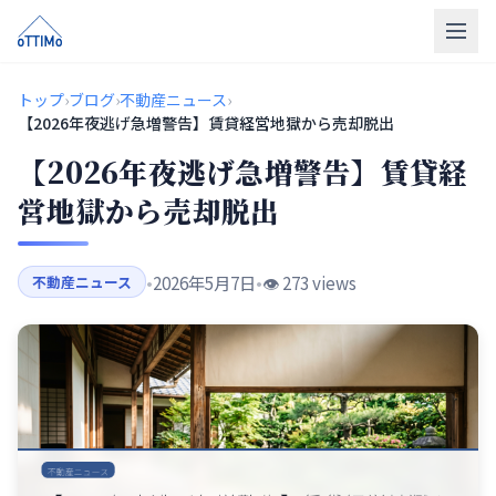
トップ
トップ
›
ブログ
›
不動産ニュース
›
【2026年夜逃げ急増警告】賃貸経営地獄から売却脱出
売買仲介
【2026年夜逃げ急増警告】賃貸経
販売物件
営地獄から売却脱出
買取
•
2026年5月7日
•
👁️ 273 views
不動産ニュース
リフォーム
会社概要
LINE相談
無料相談