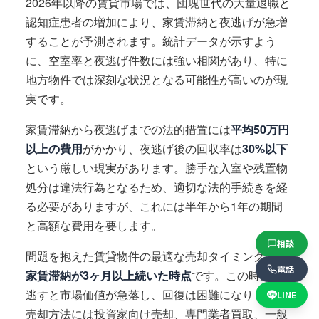
2026年以降の賃貸市場では、団塊世代の大量退職と
認知症患者の増加により、家賃滞納と夜逃げが急増
することが予測されます。統計データが示すよう
に、空室率と夜逃げ件数には強い相関があり、特に
地方物件では深刻な状況となる可能性が高いのが現
実です。
家賃滞納から夜逃げまでの法的措置には
平均50万円
以上の費用
がかかり、夜逃げ後の回収率は
30%以下
という厳しい現実があります。勝手な入室や残置物
処分は違法行為となるため、適切な法的手続きを経
る必要がありますが、これには半年から1年の期間
と高額な費用を要します。
相談
問題を抱えた賃貸物件の最適な売却タイミングは、
電話
家賃滞納が3ヶ月以上続いた時点
です。この時期を
逃すと市場価値が急落し、回復は困難になります。
LINE
売却方法には投資家向け売却、専門業者買取、一般