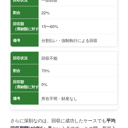
22%
割合
回収額
15〜60%
（滞納額に対する割合）
分割払い・強制執行による回収
備考
回収不能
回収状況
70%
割合
回収額
0%
（滞納額に対する割合）
所在不明・財産なし
備考
さらに深刻なのは、回収に成功したケースでも
平均