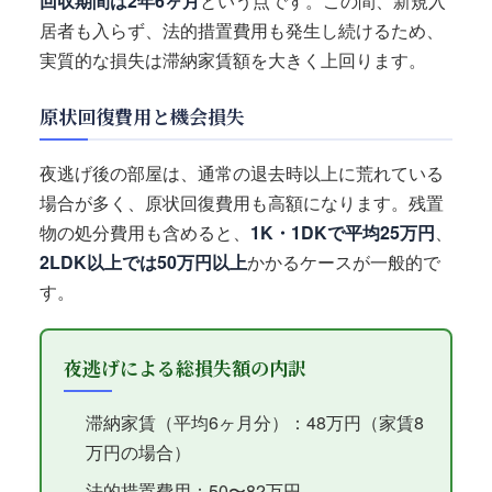
回収期間は2年6ヶ月
という点です。この間、新規入
居者も入らず、法的措置費用も発生し続けるため、
実質的な損失は滞納家賃額を大きく上回ります。
原状回復費用と機会損失
夜逃げ後の部屋は、通常の退去時以上に荒れている
場合が多く、原状回復費用も高額になります。残置
物の処分費用も含めると、
1K・1DKで平均25万円
、
2LDK以上では50万円以上
かかるケースが一般的で
す。
夜逃げによる総損失額の内訳
滞納家賃（平均6ヶ月分）：48万円（家賃8
万円の場合）
法的措置費用：50〜82万円