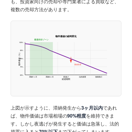
も、投資家向けの売却や専門業者による買取など、
複数の売却方法があります。
物件価値の経時変化
最適売却ゾーン
100%
90%
物件価値（%）
80%
価値急落
70%
60%
滞納1ヶ月
滞納3ヶ月
夜逃げ
法的措置
強制執行
経過期間
上図が示すように、滞納発生から
3ヶ月以内
であれ
ば、物件価値は市場相場の
90%程度
を維持できま
す。しかし夜逃げが発生すると価値は急落し、法的
措置に入ると
70%以下
まで下がってしまいます。