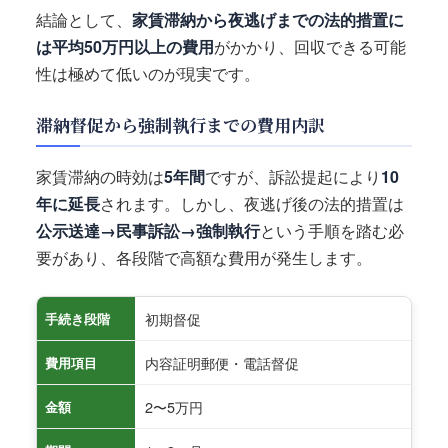
結論として、
家賃滞納から夜逃げまでの法的措置に
は平均50万円以上の費用
がかかり、回収できる可能
性は極めて低いのが現実です。
滞納督促から強制執行までの費用内訳
家賃滞納の時効は
5年間
ですが、訴訟提起により
10
年に延長
されます。しかし、夜逃げ後の法的措置は
公示送達→民事訴訟→強制執行
という手順を踏む必
要があり、各段階で高額な費用が発生します。
初期督促
手続き段階
内容証明郵便・電話督促
費用項目
2〜5万円
金額