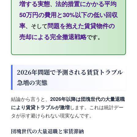
増する実態
法的措置にかかる平均
、
50万円の費用と30%以下の低い回収
率
問題を抱えた賃貸物件の
、そして
売却による完全撤退戦略
です。
2026年問題で予測される賃貸トラブル
急増の実態
結論から言うと、
2026年以降は団塊世代の大量退職
により賃貸トラブルが激増
します。これは統計デー
タが示す避けられない現実なんです。
団塊世代の大量退職と家賃滞納