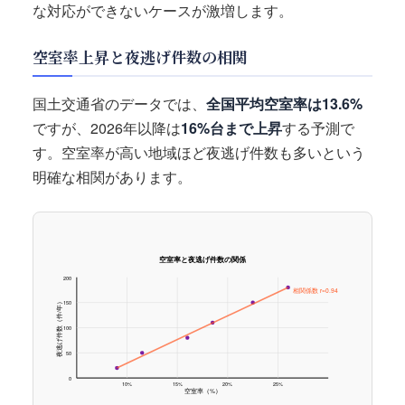
な対応ができないケースが激増します。
空室率上昇と夜逃げ件数の相関
国土交通省のデータでは、
全国平均空室率は13.6%
ですが、2026年以降は
16%台まで上昇
する予測で
す。空室率が高い地域ほど夜逃げ件数も多いという
明確な相関があります。
空室率と夜逃げ件数の関係
200
相関係数 r=0.94
夜逃げ件数（件/年）
150
100
50
0
10%
15%
20%
25%
空室率（%）