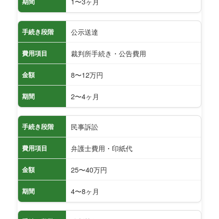
1〜3ヶ月
期間
公示送達
手続き段階
裁判所手続き・公告費用
費用項目
8〜12万円
金額
2〜4ヶ月
期間
民事訴訟
手続き段階
弁護士費用・印紙代
費用項目
25〜40万円
金額
4〜8ヶ月
期間