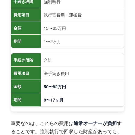
強制執行
手続き段階
執行官費用・運搬費
費用項目
15〜25万円
金額
1〜2ヶ月
期間
合計
手続き段階
全手続き費用
費用項目
金額
50〜82万円
期間
8〜17ヶ月
重要なのは、これらの費用は
通常オーナーが負担
す
ることです。強制執行で回収した財産があっても、