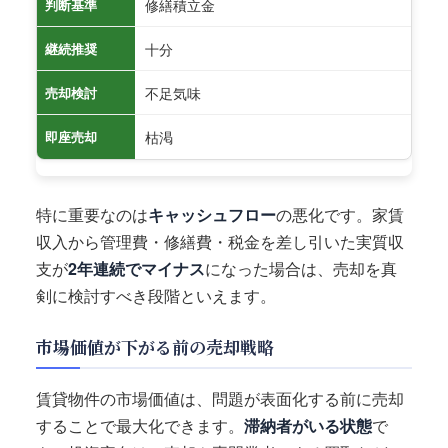
修繕積立金
判断基準
十分
継続推奨
不足気味
売却検討
枯渇
即座売却
特に重要なのは
キャッシュフロー
の悪化です。家賃
収入から管理費・修繕費・税金を差し引いた実質収
支が
2年連続でマイナス
になった場合は、売却を真
剣に検討すべき段階といえます。
市場価値が下がる前の売却戦略
賃貸物件の市場価値は、問題が表面化する前に売却
することで最大化できます。
滞納者がいる状態
で