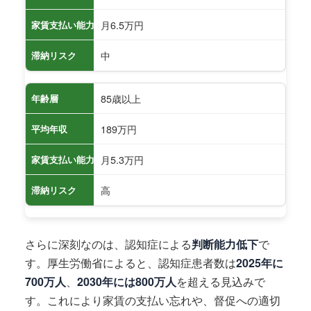
月6.5万円
家賃支払い能力
中
滞納リスク
85歳以上
年齢層
189万円
平均年収
月5.3万円
家賃支払い能力
高
滞納リスク
さらに深刻なのは、認知症による
判断能力低下
で
す。厚生労働省によると、認知症患者数は
2025年に
700万人
、
2030年には800万人
を超える見込みで
す。これにより家賃の支払い忘れや、督促への適切