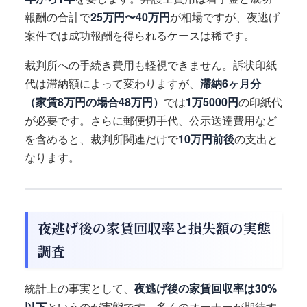
報酬の合計で
25万円〜40万円
が相場ですが、夜逃げ
案件では成功報酬を得られるケースは稀です。
裁判所への手続き費用も軽視できません。訴状印紙
代は滞納額によって変わりますが、
滞納6ヶ月分
（家賃8万円の場合48万円）
では
1万5000円
の印紙代
が必要です。さらに郵便切手代、公示送達費用など
を含めると、裁判所関連だけで
10万円前後
の支出と
なります。
夜逃げ後の家賃回収率と損失額の実態
調査
統計上の事実として、
夜逃げ後の家賃回収率は30%
以下
というのが実態です。多くのオーナーが期待す