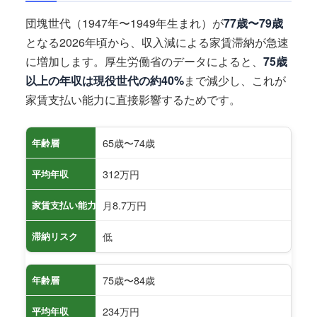
団塊世代（1947年〜1949年生まれ）が
77歳〜79歳
となる2026年頃から、収入減による家賃滞納が急速
に増加します。厚生労働省のデータによると、
75歳
以上の年収は現役世代の約40%
まで減少し、これが
家賃支払い能力に直接影響するためです。
65歳〜74歳
年齢層
312万円
平均年収
月8.7万円
家賃支払い能力
低
滞納リスク
75歳〜84歳
年齢層
234万円
平均年収