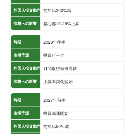
前年比200%増
外国人投資動向
都心部15-25%上昇
価格への影響
2026年後半
時期
投資ピーク
市場予測
月間取得額最高値
外国人投資動向
上昇率鈍化開始
価格への影響
2027年前半
時期
投資減速開始
市場予測
前年比50%減
外国人投資動向