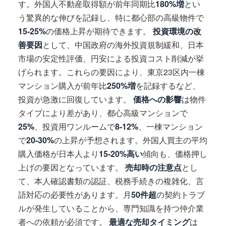
す。外国人不動産取得額が前年同期比
180%増
とい
う驚異的な伸びを記録し、特に都心部の高級物件で
15-25%
の価格上昇が期待できます。
投資環境の改
善要因
として、中国政府の海外投資規制緩和、日本
市場の安定性評価、円安による投資コスト削減が挙
げられます。これらの要因により、東京23区内一棟
マンション購入が前年比
250%増
を記録するなど、
投資が急激に回復しています。
価格への影響
は物件
タイプにより差があり、都心高級マンションで
25%
、投資用ワンルームで
8-12%
、一棟マンション
で
20-30%
の上昇が予想されます。外国人買主の平均
購入価格が日本人より
15-20%高い
傾向も、価格押し
上げの要因となっています。
売却時の注意点
とし
て、本人確認書類の認証、税務手続きの複雑化、言
語対応の必要性があります。月
50件超
の契約トラブ
ルが発生していることから、専門知識を持つ仲介業
者への依頼が必須です。
最適な売却タイミング
は