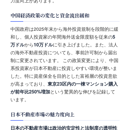
力度向上があります。
中国経済政策の変化と資金流出緩和
中国政府は2025年末から海外投資規制を段階的に緩
和し、個人投資家の年間海外送金限度額を従来の
5
万ドル
から
10万ドル
に引き上げました。また、法人
の海外不動産投資についても、事前許可制から届出
制に変更されています。 この政策変更により、中国
系投資家が日本不動産に投資しやすい環境が整いま
した。特に資産保全を目的とした富裕層の投資意欲
が高まっており、
東京23区内の一棟マンション購入
が前年比250%増加
という驚異的な伸びを記録して
います。
日本不動産市場の魅力度向上
日本の不動産市場は政治的安定性と法制度の透明性