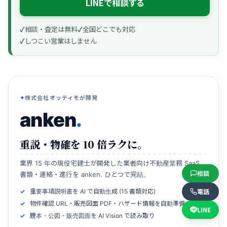
LINEで相談する
相談・査定は無料
全国どこでも対応
しつこい営業はしません
株式会社オッティモが開発
anken
.
重説・物確を 10 倍ラクに。
業界 15 年の現役宅建士が開発した業者向け不動産業務 SaaS。
相談
書類・連絡・進行を anken. ひとつで完結。
電話
重要事項説明書を AI で自動生成 (15 書類対応)
物件確認 URL・販売図面 PDF・ハザード情報を自動準備
LINE
謄本・公図・販売図面を AI Vision で読み取り