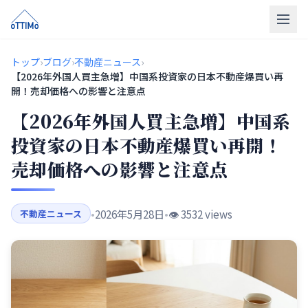
トップ
トップ
›
ブログ
›
不動産ニュース
›
【2026年外国人買主急増】中国系投資家の日本不動産爆買い再
売買仲介
開！売却価格への影響と注意点
【2026年外国人買主急増】中国系
販売物件
投資家の日本不動産爆買い再開！
買取
売却価格への影響と注意点
リフォーム
会社概要
•
2026年5月28日
•
👁️ 3532 views
不動産ニュース
LINE相談
無料相談