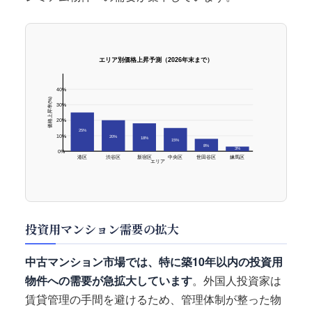
エリア別価格上昇予測（2026年末まで）
40%
価格上昇率(%)
30%
20%
25%
10%
20%
18%
15%
8%
3%
0%
港区
渋谷区
新宿区
中央区
世田谷区
練馬区
エリア
投資用マンション需要の拡大
中古マンション市場では、特に築10年以内の投資用
物件への需要が急拡大しています
。外国人投資家は
賃貸管理の手間を避けるため、管理体制が整った物