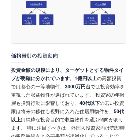
資産保全重視
収益性重視
高級
都心
投資用
一棟
マンション
タワマン
ワンルーム
アパート
3億円以上
1-2億円
3000-5000万
5000万-1億
価格帯別の投資動向
投資金額の規模により、ターゲットとする物件タイ
プが明確に分かれています
。
1億円以上
の高額投資
では都心の一等地物件、
3000万円台
では投資効率を
重視した収益物件が選ばれています。 投資家の年齢
層も投資行動に影響しており、
40代以下
の若い投資
家は将来の移住も視野に入れた住居用物件を、
50代
以上
は純粋な投資目的で収益物件を選ぶ傾向があり
ます。 特に注目すべきは、外国人投資家向け売却時
の税務手続きと必要書類が複雑化していることで