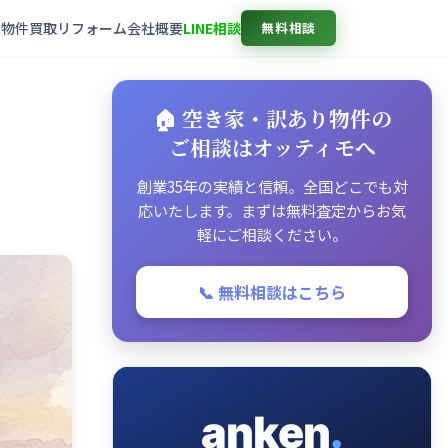
売物件
買取
リフォーム
会社概要
LINE相談
無料相談
🏠 空き家・訳あり物件の
ご相談はオッティモへ
創業35年の実績と信頼。全国どこでも対
応いたします。まずは無料査定からお気
軽にご相談ください。
📞 無料相談はこちら
anken
.