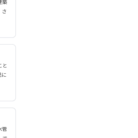
建築
。さ
こと
民に
水管
トで