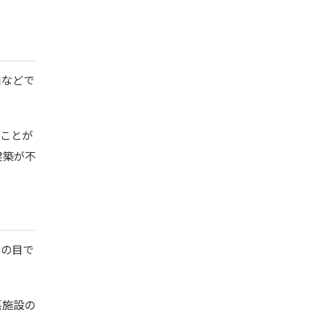
課などで
ることが
建築が不
分の目で
悪施設の