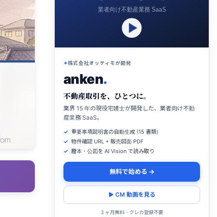
業者向け不動産業務 SaaS
株式会社オッティモが開発
anken
.
不動産取引を、ひとつに。
業界 15 年の現役宅建士が開発した、業者向け不動
産業務 SaaS。
重要事項説明書の自動生成 (15 書類)
物件確認 URL + 販売図面 PDF
謄本・公図を AI Vision で読み取り
無料で始める →
▶ CM 動画を見る
3 ヶ月無料・クレカ登録不要