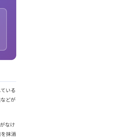
れている
無などが
意がなけ
権を抹消