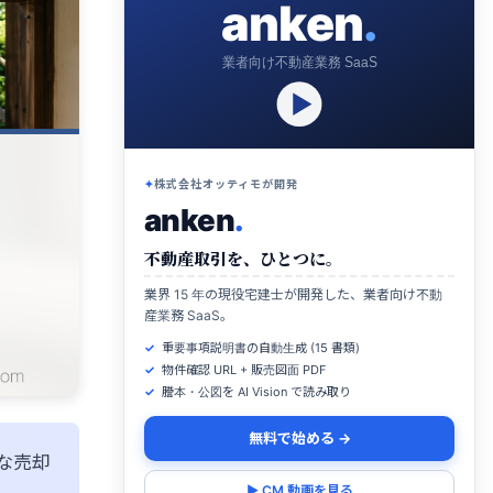
anken
.
業者向け不動産業務 SaaS
株式会社オッティモが開発
anken
.
不動産取引を、ひとつに。
業界 15 年の現役宅建士が開発した、業者向け不動
産業務 SaaS。
重要事項説明書の自動生成 (15 書類)
物件確認 URL + 販売図面 PDF
謄本・公図を AI Vision で読み取り
無料で始める →
な売却
▶ CM 動画を見る