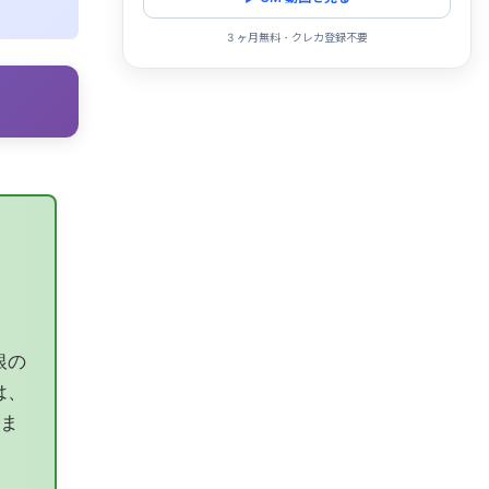
3 ヶ月無料・クレカ登録不要
銀の
は、
ま