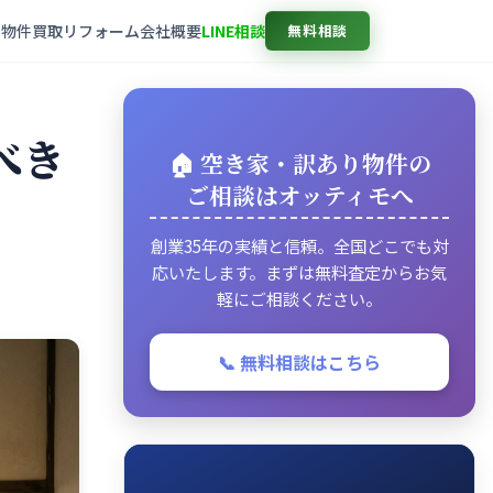
売物件
買取
リフォーム
会社概要
LINE相談
無料相談
べき
🏠 空き家・訳あり物件の
ご相談はオッティモへ
創業35年の実績と信頼。全国どこでも対
応いたします。まずは無料査定からお気
軽にご相談ください。
📞 無料相談はこちら