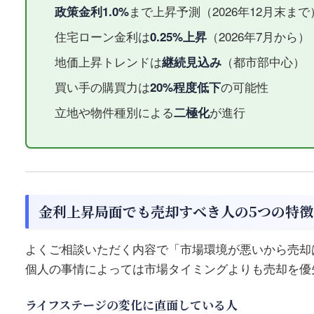
政策金利1.0%
まで上昇予測（2026年12月末まで
住宅ローン金利は
0.25%上昇
（2026年7月から）
地価上昇トレンドは
継続見込み
（都市部中心）
買い手の購買力は
20%程度低下
の可能性
立地や物件種別による
二極化
が進行
金利上昇局面でも売却すべき人の5つの特徴
よくご相談いただく内容で「市場環境が悪いから売却
個人の事情によっては市場タイミングよりも売却を優
ライフステージの変化に直面している人