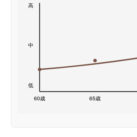
高
中
低
60歳
65歳