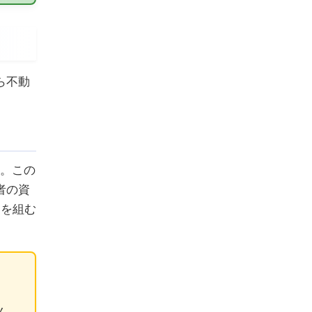
ら不動
。この
者の資
ンを組む
ん。