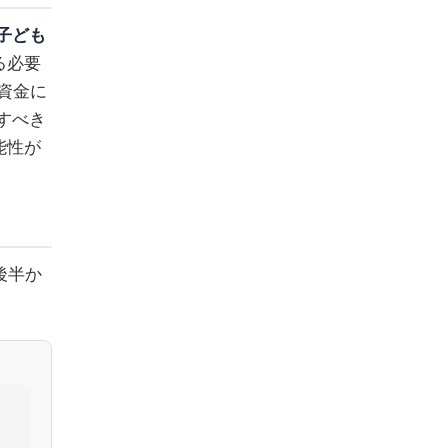
子ども
る必要
資金に
すべき
能性が
後半か